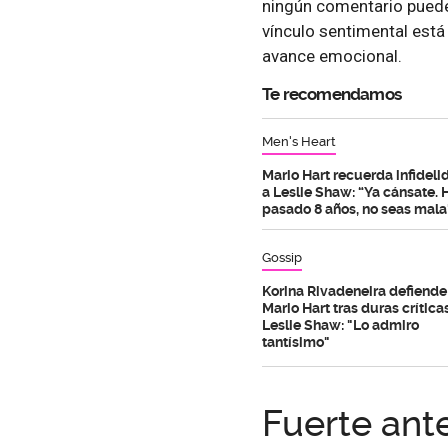
ningún comentario pued
vínculo sentimental est
avance emocional.
Te recomendamos
Men's Heart
Mario Hart recuerda infideli
a Leslie Shaw: “Ya cánsate. 
pasado 8 años, no seas mala
Gossip
Korina Rivadeneira defiende
Mario Hart tras duras crítica
Leslie Shaw: "Lo admiro
tantísimo"
Fuerte ante