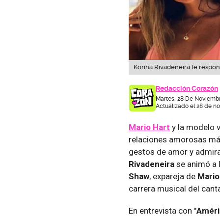
Korina Rivadeneira le respond
Redacción Corazón
Martes, 28 De Noviembr
Actualizado el 28 de n
Mario Hart
y la modelo 
relaciones amorosas más
gestos de amor y admira
Rivadeneira
se animó a 
Shaw
, expareja de
Mario
carrera musical del canta
En entrevista con "
Améri