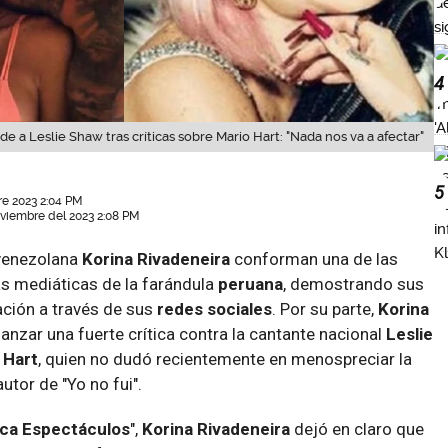
4
e a Leslie Shaw tras críticas sobre Mario Hart: "Nada nos va a afectar"
5
e 2023 2:04 PM
oviembre del 2023 2:08 PM
venezolana
Korina Rivadeneira
conforman una de las
 mediáticas de la farándula
peruana
, demostrando sus
ción a través de sus
redes sociales
. Por su parte,
Korina
lanzar una fuerte crítica contra la cantante nacional
Leslie
Hart
, quien no dudó recientemente en menospreciar la
utor de "Yo no fui".
ca Espectáculos
",
Korina Rivadeneira
dejó en claro que