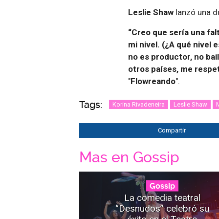
Leslie Shaw
lanzó una du
“Creo que sería una fa
mi nivel. (¿A qué nivel 
no es productor, no bail
otros países, me respet
"
Flowreando
".
Tags:
Korina Rivadeneira
Leslie Shaw
M
Compartir
Mas en Gossip
Gossip
La comedia teatral
“Desnudos” celebró su
éxito en el Teatro