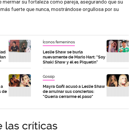
e mermar su fortaleza como pareja, asegurando que su
á más fuerte que nunca, mostrándose orgullosa por su
Íconos femeninos
dad
Leslie Shaw se burla
Han
nuevamente de Mario Hart: “Soy
"
Shaki Shaw y él es Piquetín”
Gossip
 a
Mayra Goñi acusó a Leslie Shaw
s de
de arruinar sus conciertos:
"Quería cerrarme el paso"
 las críticas