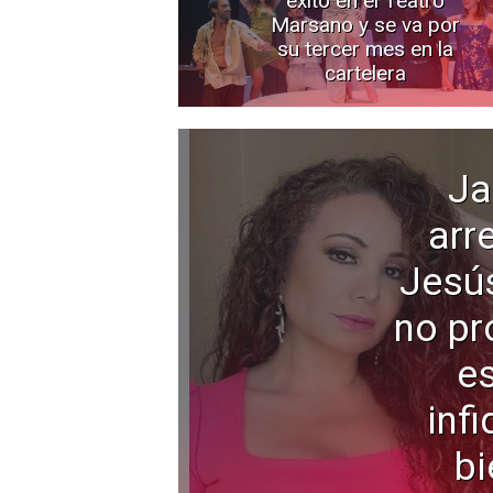
Marsano y se va por
su tercer mes en la
cartelera
Ja
arr
Jesú
no pr
e
infi
bi