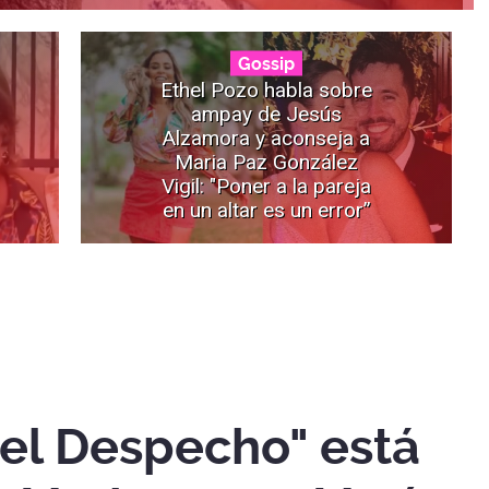
Gossip
Ethel Pozo habla sobre
ampay de Jesús
Alzamora y aconseja a
Maria Paz González
Vigil: "Poner a la pareja
en un altar es un error”
el Despecho" está