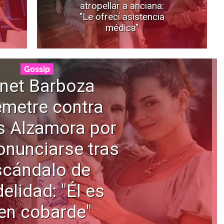
atropellar a anciana:
"Le ofrecí asistencia
médica"
Gossip
net Barboza
emetre contra
s Alzamora por
onunciarse tras
scándalo de
delidad: "Él es
en cobarde"