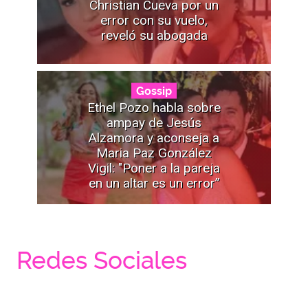
Christian Cueva por un
error con su vuelo,
reveló su abogada
Gossip
Ethel Pozo habla sobre
ampay de Jesús
Alzamora y aconseja a
Maria Paz González
Vigil: "Poner a la pareja
en un altar es un error”
Redes Sociales