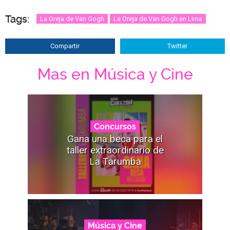
Tags:
La Oreja de Van Gogh
La Oreja de Van Gogh en Lima
Compartir
Twitter
Mas en Música y Cine
Concursos
Gana una beca para el
taller extraordinario de
La Tarumba
Música y Cine