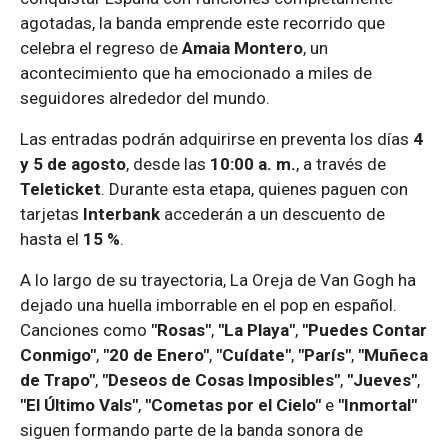
agotadas, la banda emprende este recorrido que
celebra el regreso de
Amaia Montero
, un
acontecimiento que ha emocionado a miles de
seguidores alrededor del mundo.
Las entradas podrán adquirirse en preventa los días
4
y 5 de agosto
, desde las
10:00 a. m.
, a través de
Teleticket
. Durante esta etapa, quienes paguen con
tarjetas
Interbank
accederán a un descuento de
hasta el
15 %
.
A lo largo de su trayectoria, La Oreja de Van Gogh ha
dejado una huella imborrable en el pop en español.
Canciones como
"Rosas"
,
"La Playa"
,
"Puedes Contar
Conmigo"
,
"20 de Enero"
,
"Cuídate"
,
"París"
,
"Muñeca
de Trapo"
,
"Deseos de Cosas Imposibles"
,
"Jueves"
,
"El Último Vals"
,
"Cometas por el Cielo"
e
"Inmortal"
siguen formando parte de la banda sonora de