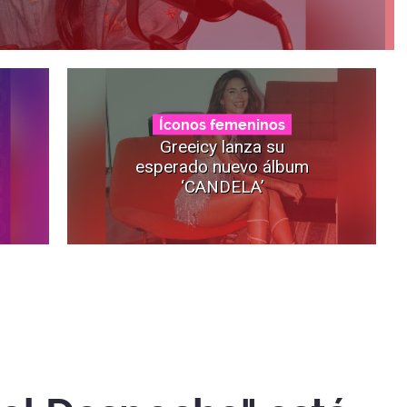
Íconos femeninos
Greeicy lanza su
esperado nuevo álbum
‘CANDELA’