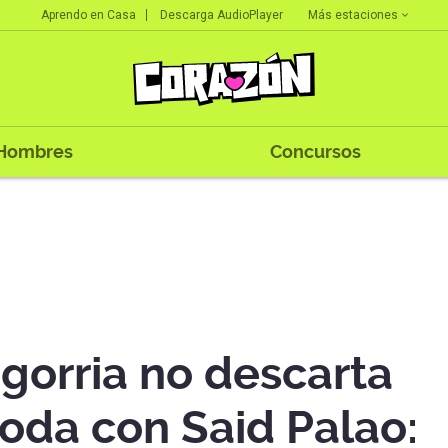
Más estaciones
Aprendo en Casa
Descarga AudioPlayer
Hombres
Concursos
gorria no descarta
boda con Said Palao: