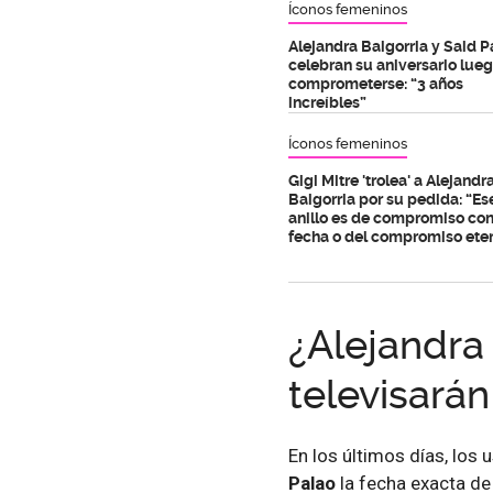
Íconos femeninos
Alejandra Baigorria y Said P
celebran su aniversario lue
comprometerse: “3 años
increíbles”
Íconos femeninos
Gigi Mitre 'trolea' a Alejandr
Baigorria por su pedida: “Es
anillo es de compromiso co
fecha o del compromiso ete
¿Alejandra 
televisará
En los últimos días, los
Palao
la fecha exacta de