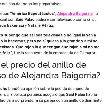
e ocupan de todos los preparativos.
ta con
“América Espectáculos”,
Alejandra Baigorria
no
cial con
Said Palao
pudiera ser televisado como en su
aco Eskenazi
y
Natalie Vértiz.
ro supongo que así sea televisada o no igual la van a
 lo hacemos, pero yo sí quiero a lo grande y a mi no
visada. Que rajen lo que tengan que rajar, a mi no me
 feliz”
, fue la respuesta de la empresaria de Gamarra.
 el precio del anillo de
 de Alejandra Baigorria?
acho
brindó su opinión sobre la pedida de mano de
ar de la belleza peruana, aseguró que
Said Palao
habría
dad para sorprender a su pareja con un anillo de diamante.