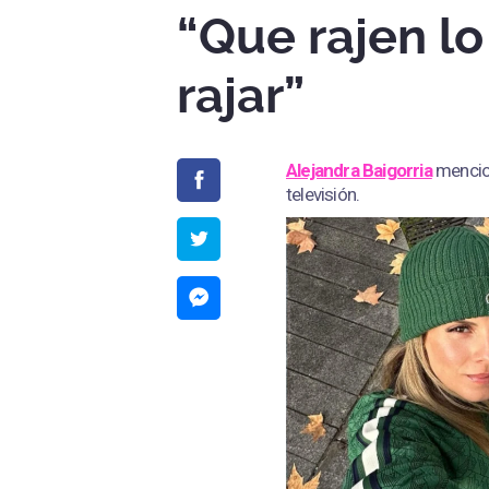
“Que rajen l
rajar”
Alejandra Baigorria
mencio
televisión.