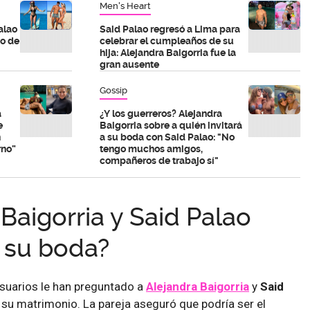
Men's Heart
alao
Said Palao regresó a Lima para
go de
celebrar el cumpleaños de su
hija: Alejandra Baigorria fue la
gran ausente
Gossip
a
¿Y los guerreros? Alejandra
e
Baigorria sobre a quién invitará
n
a su boda con Said Palao: "No
rno”
tengo muchos amigos,
compañeros de trabajo sí"
Baigorria y Said Palao
n su boda?
 usuarios le han preguntado a
Alejandra Baigorria
y
Said
 su matrimonio. La pareja aseguró que podría ser el