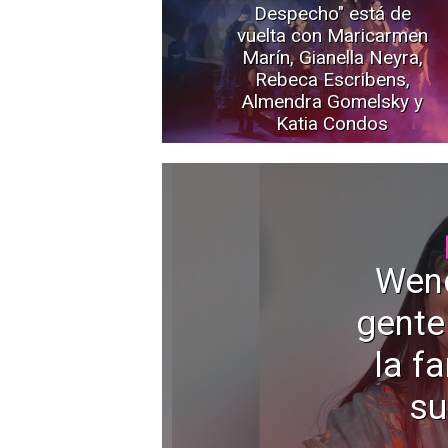
Despecho" está de
vuelta con Maricarmen
Marín, Gianella Neyra,
Rebeca Escribens,
Almendra Gomelsky y
Katia Condos
Wen
gente
la f
su