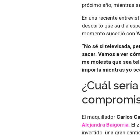
próximo año, mientras s
En una reciente entrevis
descartó que su día espe
momento sucedió con
Y
“No sé si televisada, pe
sacar. Vamos a ver cómo
me molesta que sea tele
importa mientras yo sea
¿Cuál sería
compromiso
El maquillador
Carlos C
Alejandra Baigorr
ia.
El z
invertido una gran canti