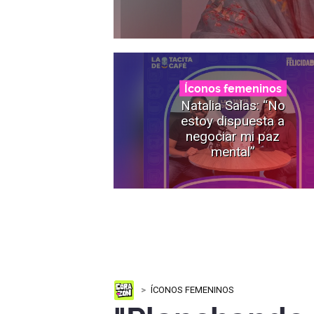
Íconos femeninos
Natalia Salas: “No
estoy dispuesta a
negociar mi paz
mental”
ÍCONOS FEMENINOS