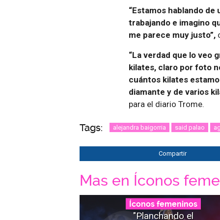
“Estamos hablando de u
trabajando e imagino qu
me parece muy justo”,
“La verdad que lo veo g
kilates, claro por foto 
cuántos kilates estamos
diamante y de varios kil
para el diario Trome.
Tags:
alejandra baigorria
said palao
a
Compartir
Mas en Íconos feme
Íconos femeninos
"Planchando el