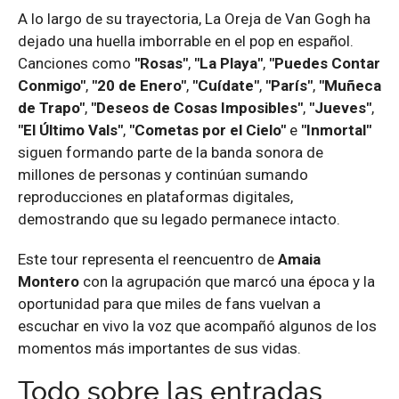
A lo largo de su trayectoria, La Oreja de Van Gogh ha
dejado una huella imborrable en el pop en español.
Canciones como
"Rosas"
,
"La Playa"
,
"Puedes Contar
Conmigo"
,
"20 de Enero"
,
"Cuídate"
,
"París"
,
"Muñeca
de Trapo"
,
"Deseos de Cosas Imposibles"
,
"Jueves"
,
"El Último Vals"
,
"Cometas por el Cielo"
e
"Inmortal"
siguen formando parte de la banda sonora de
millones de personas y continúan sumando
reproducciones en plataformas digitales,
demostrando que su legado permanece intacto.
Este tour representa el reencuentro de
Amaia
Montero
con la agrupación que marcó una época y la
oportunidad para que miles de fans vuelvan a
escuchar en vivo la voz que acompañó algunos de los
momentos más importantes de sus vidas.
Todo sobre las entradas