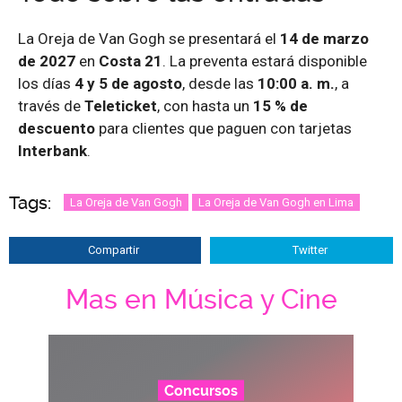
La Oreja de Van Gogh se presentará el
14 de marzo
de 2027
en
Costa 21
. La preventa estará disponible
los días
4 y 5 de agosto
, desde las
10:00 a. m.
, a
través de
Teleticket
, con hasta un
15 % de
descuento
para clientes que paguen con tarjetas
Interbank
.
Tags:
La Oreja de Van Gogh
La Oreja de Van Gogh en Lima
Compartir
Twitter
Mas en Música y Cine
Concursos