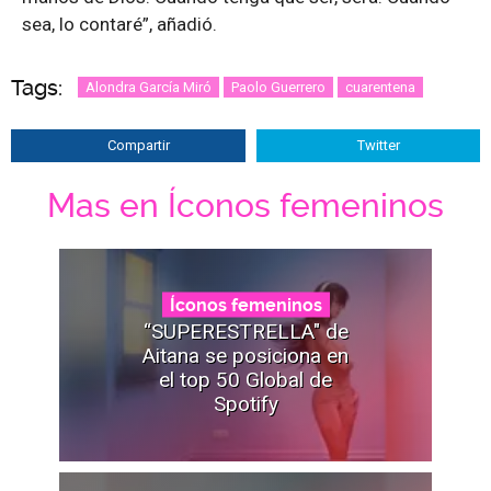
sea, lo contaré”, añadió.
Tags:
Alondra García Miró
Paolo Guerrero
cuarentena
Compartir
Twitter
Mas en Íconos femeninos
Íconos femeninos
“SUPERESTRELLA" de
Aitana se posiciona en
el top 50 Global de
Spotify