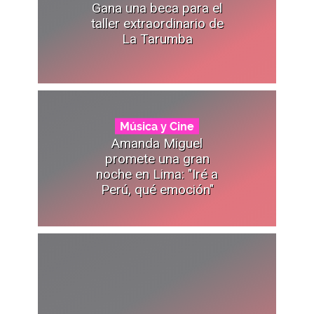
Gana una beca para el
taller extraordinario de
La Tarumba
Música y Cine
Amanda Miguel
promete una gran
noche en Lima: "Iré a
Perú, qué emoción"