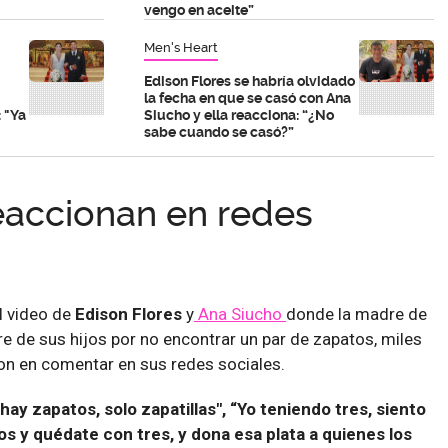
vengo en aceite”
Men's Heart
Edison Flores se habría olvidado
la fecha en que se casó con Ana
 "Ya
Siucho y ella reacciona: “¿No
sabe cuando se casó?”
eaccionan en redes
el video de
Edison Flores
y
Ana Siucho
donde la madre de
re de sus hijos por no encontrar un par de zapatos, miles
on en comentar en sus redes sociales.
hay zapatos, solo zapatillas", “Yo teniendo tres, siento
s y quédate con tres, y dona esa plata a quienes los