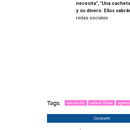
necesita", "Una cacheta
y su dinero. Ellos sabrá
redes sociales
Tags:
ana siucho
edison flores
agenci
Compartir