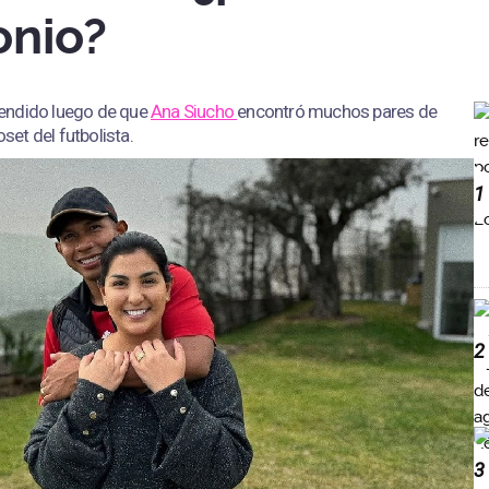
onio?
endido luego de que
Ana Siucho
encontró muchos pares de
oset del futbolista.
1
2
3