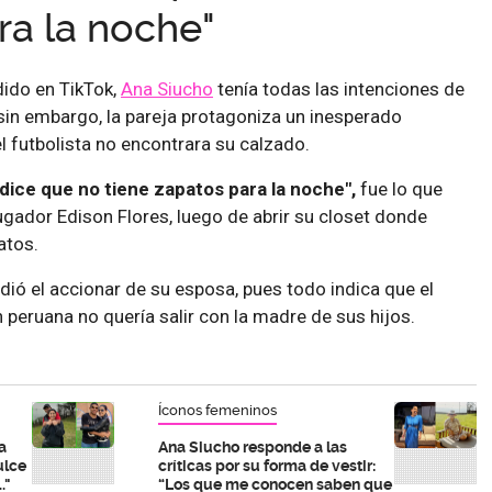
ra la noche"
dido en TikTok,
Ana Siucho
tenía todas las intenciones de
 sin embargo, la pareja protagoniza un inesperado
 futbolista no encontrara su calzado.
ice que no tiene zapatos para la noche",
fue lo que
gador Edison Flores, luego de abrir su closet donde
atos.
dió el accionar de su esposa, pues todo indica que el
n peruana no quería salir con la madre de sus hijos.
Íconos femeninos
a
Ana Siucho responde a las
ulce
críticas por su forma de vestir:
."
“Los que me conocen saben que