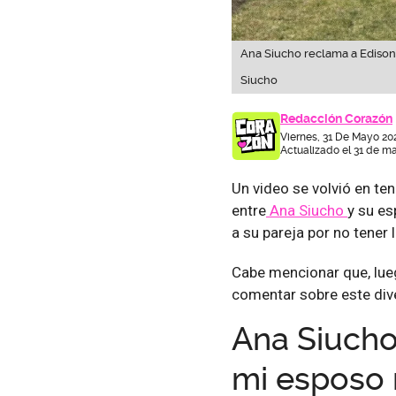
Ana Siucho reclama a Edison 
Siucho
Redacción Corazón
Viernes, 31 De Mayo 20
Actualizado el 31 de m
Un video se volvió en te
entre
Ana Siucho
y su e
a su pareja por no tener 
Cabe mencionar que, lueg
comentar sobre este div
Ana Siucho
mi esposo 