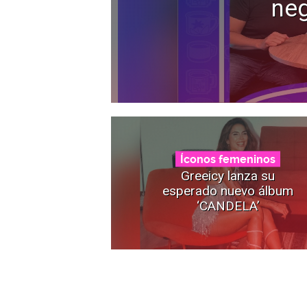
neg
Íconos femeninos
Greeicy lanza su
esperado nuevo álbum
‘CANDELA’