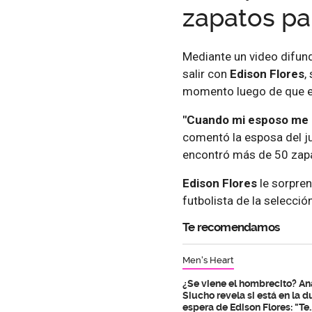
zapatos pa
Mediante un video difun
salir con
Edison Flores
,
momento luego de que el
"Cuando mi esposo me d
comentó la esposa del ju
encontró más de 50 zap
Edison Flores
le sorpren
futbolista de la selecció
Te recomendamos
Men's Heart
¿Se viene el hombrecito? An
Siucho revela si está en la d
espera de Edison Flores: "Te..