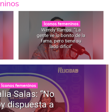
ninos
Íconos femeninos
Wendy Ramos: “La
gente ve lo bonito de la
fama, pero tiene su
lado difícil”
Íconos femeninos
lia Salas: “No
y dispuesta a