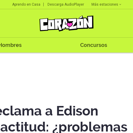
Más estaciones
Aprendo en Casa
Descarga AudioPlayer
Hombres
Concursos
eclama a Edison
 actitud: ¿problemas