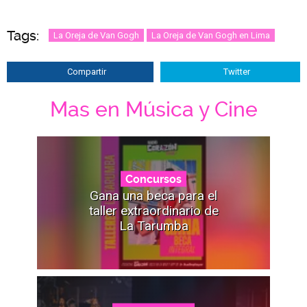
Tags:
La Oreja de Van Gogh
La Oreja de Van Gogh en Lima
Compartir
Twitter
Mas en Música y Cine
Concursos
Gana una beca para el
taller extraordinario de
La Tarumba