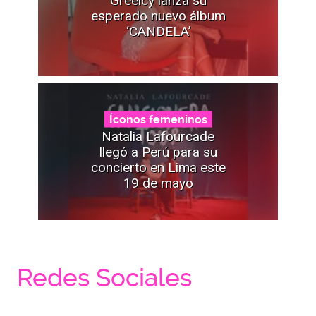
Greeicy lanza su
esperado nuevo álbum
‘CANDELA’
Íconos femeninos
Natalia Lafourcade
llegó a Perú para su
concierto en Lima este
19 de mayo
Redes Sociales