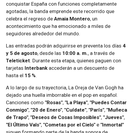
conquistar España con funciones completamente
agotadas, la banda emprende este recorrido que
celebra el regreso de
Amaia Montero
, un
acontecimiento que ha emocionado a miles de
seguidores alrededor del mundo.
Las entradas podrán adquirirse en preventa los días
4
y 5 de agosto
, desde las
10:00 a. m.
, a través de
Teleticket
. Durante esta etapa, quienes paguen con
tarjetas
Interbank
accederán a un descuento de
hasta el
15 %
.
A lo largo de su trayectoria, La Oreja de Van Gogh ha
dejado una huella imborrable en el pop en español.
Canciones como
"Rosas"
,
"La Playa"
,
"Puedes Contar
Conmigo"
,
"20 de Enero"
,
"Cuídate"
,
"París"
,
"Muñeca
de Trapo"
,
"Deseos de Cosas Imposibles"
,
"Jueves"
,
"El Último Vals"
,
"Cometas por el Cielo"
e
"Inmortal"
siguen formando parte de la banda sonora de