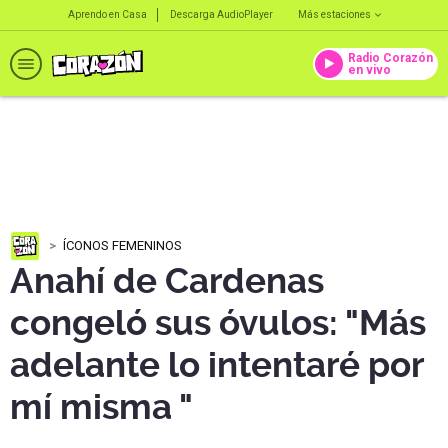
Aprendo en Casa
Descarga AudioPlayer
Más estaciones
Radio Corazón
en vivo
ÍCONOS FEMENINOS
Anahí de Cardenas
congeló sus óvulos: "Más
adelante lo intentaré por
mí misma "