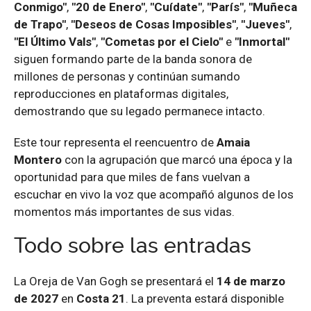
Conmigo"
,
"20 de Enero"
,
"Cuídate"
,
"París"
,
"Muñeca
de Trapo"
,
"Deseos de Cosas Imposibles"
,
"Jueves"
,
"El Último Vals"
,
"Cometas por el Cielo"
e
"Inmortal"
siguen formando parte de la banda sonora de
millones de personas y continúan sumando
reproducciones en plataformas digitales,
demostrando que su legado permanece intacto.
Este tour representa el reencuentro de
Amaia
Montero
con la agrupación que marcó una época y la
oportunidad para que miles de fans vuelvan a
escuchar en vivo la voz que acompañó algunos de los
momentos más importantes de sus vidas.
Todo sobre las entradas
La Oreja de Van Gogh se presentará el
14 de marzo
de 2027
en
Costa 21
. La preventa estará disponible