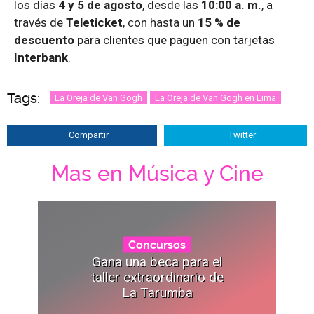
los días
4 y 5 de agosto
, desde las
10:00 a. m.
, a
través de
Teleticket
, con hasta un
15 % de
descuento
para clientes que paguen con tarjetas
Interbank
.
Tags:
La Oreja de Van Gogh
La Oreja de Van Gogh en Lima
Compartir
Twitter
Mas en Música y Cine
Concursos
Gana una beca para el
taller extraordinario de
La Tarumba