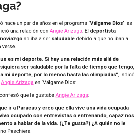
aga?
ó hace un par de años en el programa
‘Válgame Dios’
las
nició una relación con
Angie Arizaga
. El
deportista
noviazgo
no iba a ser
saludable
debido a que no iban a
 verse.
ue es mi deporte. Si hay una relación más allá de
siquiera ser saludable por la falta de tiempo que tengo,
a mi deporte, por lo menos hasta las olimpiadas”
, indicó
e
Angie Arizaga
en ‘Válgame Dios’.
a confesó que le gustaba
Angie Arizaga
:
e ir a Paracas y creo que ella vive una vida ocupada
vivo ocupado con entrevistas o entrenando, capaz nos
to a hablar de la vida. (¿Te gusta?) ¿A quién no le
no Peschiera.