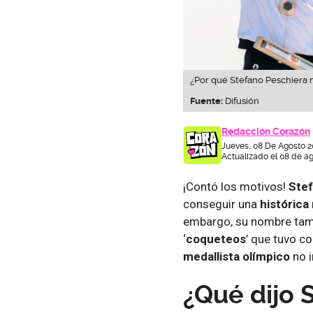
¿Por qué Stefano Peschiera no
Fuente:
Difusión
Redacción Corazón
Jueves, 08 De Agosto 2
Actualizado el 08 de a
¡Contó los motivos!
Stef
conseguir una
histórica
embargo, su nombre tam
‘
coqueteos
’ que tuvo c
medallista olímpico
no i
¿Qué dijo 