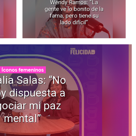
Wendy Ramos: “La
gente ve lo bonito de la
fama, pero tiene su
lado difícil”
Íconos femeninos
lia Salas: “No
y dispuesta a
ociar mi paz
mental”