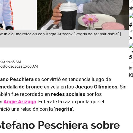
4
 inició una relación con Angie Arizaga?: "Podría no ser saludable" |
5
024 10:06 AM
gosto del 2024 10:06 AM
ano Peschiera
se convirtió en tendencia luego de
 medalla de bronce
en vela en los
Juegos Olímpicos
. Sin
bién fue recordado en
redes sociales
por los
on
Angie Arizaga
. Entérate la razón por la que el
nició una relación con la ‘
negrita
’.
Stefano Peschiera sobre