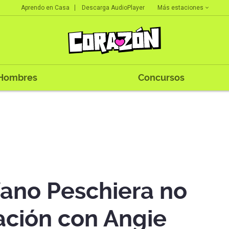
Más estaciones
Aprendo en Casa
Descarga AudioPlayer
Hombres
Concursos
fano Peschiera no
lación con Angie