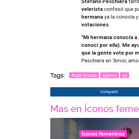
Stefano Peschiera
tamb
velerista
confesó que pu
hermana
ya la conocía 
votaciones
.
"Mi hermana conocía a
conocí por ella). Me ay
que la gente vote por 
Peschiera en ‘Amor, amor
Tags:
Angie Arizaga
agencia
ag
Compartir
Mas en Íconos feme
Íconos femeninos