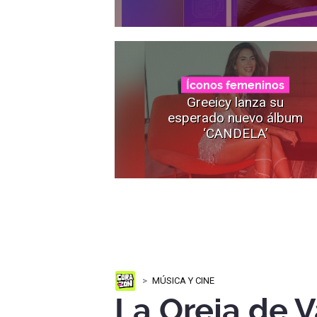
Íconos femeninos
Greeicy lanza su
esperado nuevo álbum
‘CANDELA’
MÚSICA Y CINE
La Oreja de 