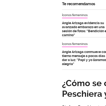
Te recomendamos
Íconos femeninos
Angie Arizaga evidencia su
avanzado embarazo en una
sesión de fotos: “Bendición 
camino”
Íconos femeninos
Angie Arizaga conmueve co
tierno mensaje a pocos días
dar a luz: "Papi y yo lloramo
alegría"
¿Cómo se 
Peschiera 