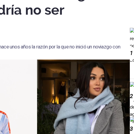
dría no ser
hace unos años la razón por la que no inició un noviazgo con
1
2
3