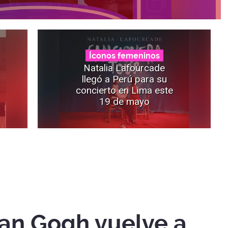
Íconos femeninos
Natalia Lafourcade
llegó a Perú para su
concierto en Lima este
19 de mayo
Van Gogh vuelve a