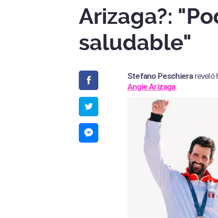
Arizaga?: "Po
saludable"
Stefano Peschiera
reveló 
Angie Arizaga
.