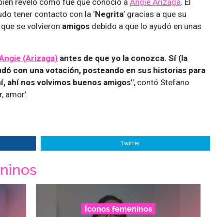
ién reveló cómo fue que conoció a
Angie Arizaga
. El
do tener contacto con la ‘
Negrita
’ gracias a que su
y que se volvieron
amigos
debido a que lo ayudó en unas
Angie (Arizaga)
antes de que yo la conozca. Sí (la
udó con una votación, posteando en sus historias para
mí, ahí nos volvimos buenos amigos"
, contó Stefano
, amor’.
Twitter
ninos
Íconos femeninos