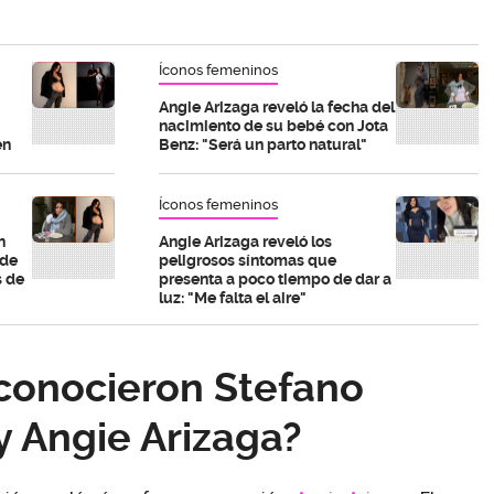
Íconos femeninos
Angie Arizaga reveló la fecha del
nacimiento de su bebé con Jota
en
Benz: "Será un parto natural"
Íconos femeninos
n
Angie Arizaga reveló los
 de
peligrosos síntomas que
s de
presenta a poco tiempo de dar a
luz: "Me falta el aire"
conocieron Stefano
y Angie Arizaga?