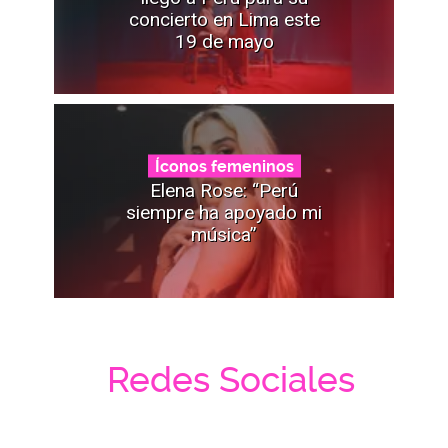
concierto en Lima este
19 de mayo
Íconos femeninos
Elena Rose: “Perú
siempre ha apoyado mi
música”
Redes Sociales