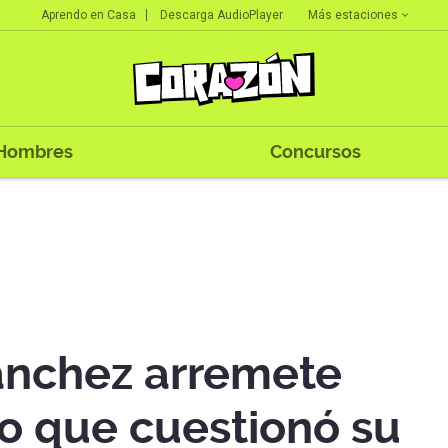
Más estaciones
Aprendo en Casa
Descarga AudioPlayer
Hombres
Concursos
ánchez arremete
io que cuestionó su