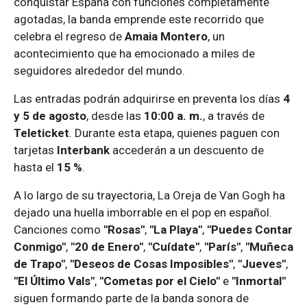
conquistar España con funciones completamente
agotadas, la banda emprende este recorrido que
celebra el regreso de
Amaia Montero
, un
acontecimiento que ha emocionado a miles de
seguidores alrededor del mundo.
Las entradas podrán adquirirse en preventa los días
4
y 5 de agosto
, desde las
10:00 a. m.
, a través de
Teleticket
. Durante esta etapa, quienes paguen con
tarjetas
Interbank
accederán a un descuento de
hasta el
15 %
.
A lo largo de su trayectoria, La Oreja de Van Gogh ha
dejado una huella imborrable en el pop en español.
Canciones como
"Rosas"
,
"La Playa"
,
"Puedes Contar
Conmigo"
,
"20 de Enero"
,
"Cuídate"
,
"París"
,
"Muñeca
de Trapo"
,
"Deseos de Cosas Imposibles"
,
"Jueves"
,
"El Último Vals"
,
"Cometas por el Cielo"
e
"Inmortal"
siguen formando parte de la banda sonora de