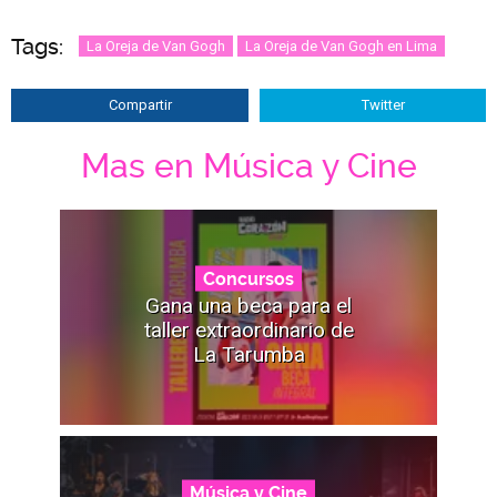
Tags:
La Oreja de Van Gogh
La Oreja de Van Gogh en Lima
Compartir
Twitter
Mas en Música y Cine
Concursos
Gana una beca para el
taller extraordinario de
La Tarumba
Música y Cine