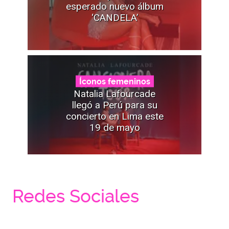
esperado nuevo álbum
‘CANDELA’
Íconos femeninos
Natalia Lafourcade
llegó a Perú para su
concierto en Lima este
19 de mayo
Redes Sociales