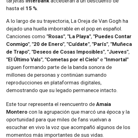
tarjetas
Interbank
accederán a un descuento de
hasta el
15 %
.
A lo largo de su trayectoria, La Oreja de Van Gogh ha
dejado una huella imborrable en el pop en español.
Canciones como
"Rosas"
,
"La Playa"
,
"Puedes Contar
Conmigo"
,
"20 de Enero"
,
"Cuídate"
,
"París"
,
"Muñeca
de Trapo"
,
"Deseos de Cosas Imposibles"
,
"Jueves"
,
"El Último Vals"
,
"Cometas por el Cielo"
e
"Inmortal"
siguen formando parte de la banda sonora de
millones de personas y continúan sumando
reproducciones en plataformas digitales,
demostrando que su legado permanece intacto.
Este tour representa el reencuentro de
Amaia
Montero
con la agrupación que marcó una época y la
oportunidad para que miles de fans vuelvan a
escuchar en vivo la voz que acompañó algunos de los
momentos más importantes de sus vidas.