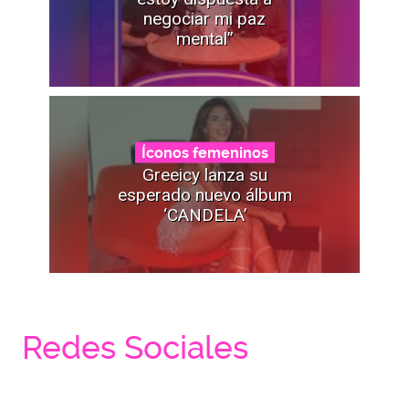
negociar mi paz
mental”
Íconos femeninos
Greeicy lanza su
esperado nuevo álbum
‘CANDELA’
Redes Sociales