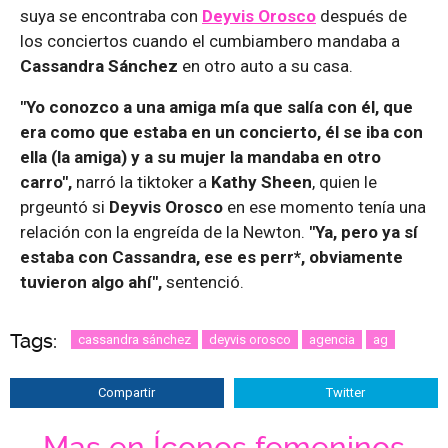
suya se encontraba con
Deyvis Orosco
después de
los conciertos cuando el cumbiambero mandaba a
Cassandra Sánchez
en otro auto a su casa.
"Yo conozco a una amiga mía que salía con él, que
era como que estaba en un concierto, él se iba con
ella (la amiga) y a su mujer la mandaba en otro
carro",
narró la tiktoker a
Kathy Sheen
, quien le
prgeuntó si
Deyvis Orosco
en ese momento tenía una
relación con la engreída de la Newton.
"Ya, pero ya sí
estaba con Cassandra, ese es perr*, obviamente
tuvieron algo ahí",
sentenció.
Tags:
cassandra sánchez
deyvis orosco
agencia
ag
Compartir
Twitter
Mas en Íconos femeninos