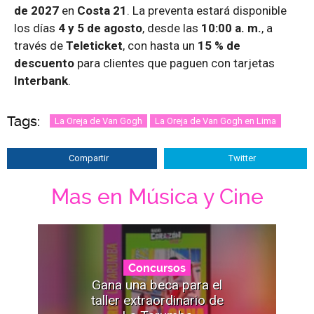
de 2027
en
Costa 21
. La preventa estará disponible
los días
4 y 5 de agosto
, desde las
10:00 a. m.
, a
través de
Teleticket
, con hasta un
15 % de
descuento
para clientes que paguen con tarjetas
Interbank
.
Tags:
La Oreja de Van Gogh
La Oreja de Van Gogh en Lima
Compartir
Twitter
Mas en Música y Cine
Concursos
Gana una beca para el
taller extraordinario de