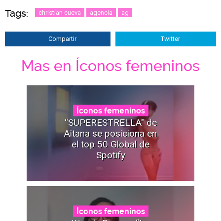
Tags:
christian cueva
agencia
ag
Compartir
Twitter
Mas en Íconos femeninos
Íconos femeninos
“SUPERESTRELLA" de
Aitana se posiciona en
el top 50 Global de
Spotify
Íconos femeninos