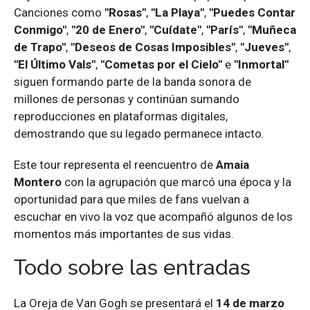
Canciones como
"Rosas"
,
"La Playa"
,
"Puedes Contar
Conmigo"
,
"20 de Enero"
,
"Cuídate"
,
"París"
,
"Muñeca
de Trapo"
,
"Deseos de Cosas Imposibles"
,
"Jueves"
,
"El Último Vals"
,
"Cometas por el Cielo"
e
"Inmortal"
siguen formando parte de la banda sonora de
millones de personas y continúan sumando
reproducciones en plataformas digitales,
demostrando que su legado permanece intacto.
Este tour representa el reencuentro de
Amaia
Montero
con la agrupación que marcó una época y la
oportunidad para que miles de fans vuelvan a
escuchar en vivo la voz que acompañó algunos de los
momentos más importantes de sus vidas.
Todo sobre las entradas
La Oreja de Van Gogh se presentará el
14 de marzo