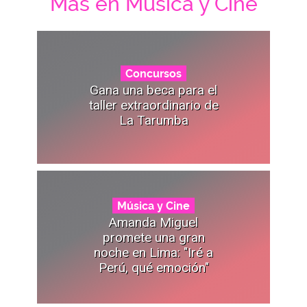
Mas en Música y Cine
Concursos
Gana una beca para el
taller extraordinario de
La Tarumba
Música y Cine
Amanda Miguel
promete una gran
noche en Lima: "Iré a
Perú, qué emoción"