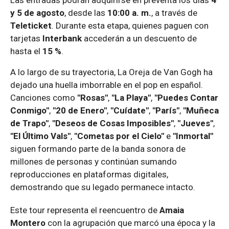
y 5 de agosto
, desde las
10:00 a. m.
, a través de
Teleticket
. Durante esta etapa, quienes paguen con
tarjetas
Interbank
accederán a un descuento de
hasta el
15 %
.
A lo largo de su trayectoria, La Oreja de Van Gogh ha
dejado una huella imborrable en el pop en español.
Canciones como
"Rosas"
,
"La Playa"
,
"Puedes Contar
Conmigo"
,
"20 de Enero"
,
"Cuídate"
,
"París"
,
"Muñeca
de Trapo"
,
"Deseos de Cosas Imposibles"
,
"Jueves"
,
"El Último Vals"
,
"Cometas por el Cielo"
e
"Inmortal"
siguen formando parte de la banda sonora de
millones de personas y continúan sumando
reproducciones en plataformas digitales,
demostrando que su legado permanece intacto.
Este tour representa el reencuentro de
Amaia
Montero
con la agrupación que marcó una época y la