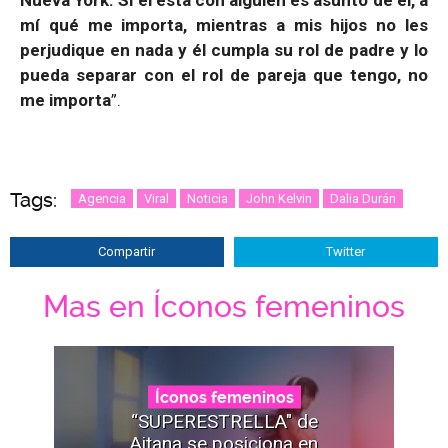
Nueva York. Si él está con alguien es asunto de él, a
mí qué me importa, mientras a mis hijos no les
perjudique en nada y él cumpla su rol de padre y lo
pueda separar con el rol de pareja que tengo, no
me importa
”.
Tags:
Agencia
Viral
Noticia
John Kelvin
Dalia Durán
Compartir
Twitter
Mas en Íconos femeninos
Íconos femeninos
“SUPERESTRELLA" de
Aitana se posiciona en