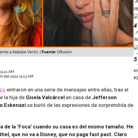
4
te a Natalie Vértiz. |
Fuente:
Difusión
5
 11:41 AM
il del 2024 11:43 AM
ozo
entraron en una serie de mensajes entre ellas, tras el
e la hija de
Gisela Valcárcel
en casa de
Jefferson
o Eskenazi
se burló de las expresiones de sorprendida de
sa de la ‘Foca’ cuando su casa es del mismo tamaño. He
el, que no va a Disney, que no paga fast past. Claro