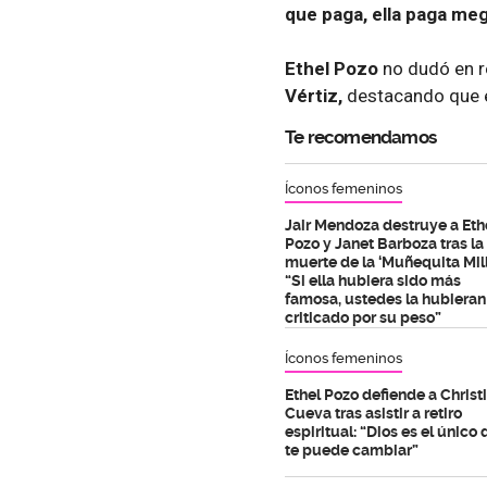
que paga, ella paga me
Ethel Pozo
no dudó en r
Vértiz,
destacando que e
Te recomendamos
Íconos femeninos
Jair Mendoza destruye a Eth
Pozo y Janet Barboza tras la
muerte de la ‘Muñequita Mill
“Si ella hubiera sido más
famosa, ustedes la hubieran
criticado por su peso”
Íconos femeninos
Ethel Pozo defiende a Christ
Cueva tras asistir a retiro
espiritual: “Dios es el único
te puede cambiar”