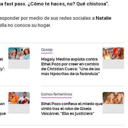
ga fast pass. ¿Cómo te haces, no? Qué chistosa".
esponder por medio de sus redes sociales a
Natalie
lla no conoce su hogar.
Gossip
el
Magaly Medina explota contra
Ethel Pozo por creer en cambio
y’:
de Christian Cueva: “Una de las
más hipócritas de la farándula”
Íconos femeninos
ian
Ethel Pozo confiesa el miedo que
sintió tras el robo de Gisela
 que
Valcárcel: “Ella es justiciera”