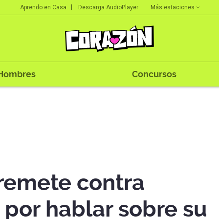
Más estaciones
Aprendo en Casa
Descarga AudioPlayer
Hombres
Concursos
rremete contra
z por hablar sobre su