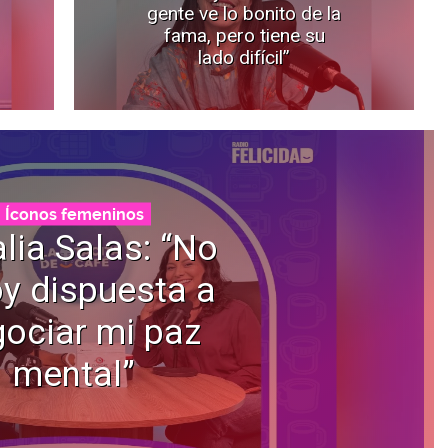
gente ve lo bonito de la
fama, pero tiene su
lado difícil”
Íconos femeninos
lia Salas: “No
y dispuesta a
ociar mi paz
mental”