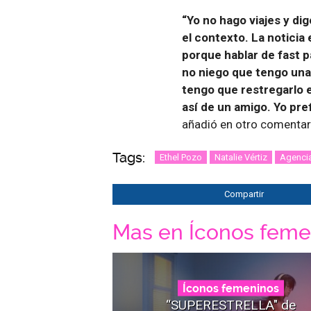
“Yo no hago viajes y d
el contexto. La noticia 
porque hablar de fast p
no niego que tengo una 
tengo que restregarlo 
así de un amigo. Yo pre
añadió en otro comentar
Tags:
Ethel Pozo
Natalie Vértiz
Agenci
Compartir
Mas en Íconos feme
Íconos femeninos
“SUPERESTRELLA" de