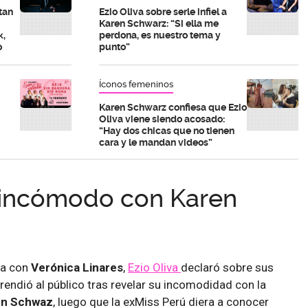
ltan
Ezio Oliva sobre serle infiel a
Karen Schwarz: “Si ella me
k,
perdona, es nuestro tema y
o
punto”
Íconos femeninos
Karen Schwarz confiesa que Ezio
Oliva viene siendo acosado:
“Hay dos chicas que no tienen
cara y le mandan videos”
a incómodo con Karen
ta con
Verónica Linares
,
Ezio Oliva
declaró sobre sus
rendió al público tras revelar su incomodidad con la
en Schwaz
, luego que la exMiss Perú diera a conocer