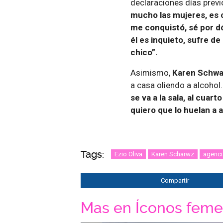
declaraciones días previ
mucho las mujeres, es c
me conquistó, sé por d
él es inquieto, sufre d
chico”.
Asimismo,
Karen Schwa
a casa oliendo a alcohol
se va a la sala, al cuar
quiero que lo huelan a a
Tags:
Ezio Oliva
Karen Scharwz
agenci
Compartir
Mas en Íconos feme