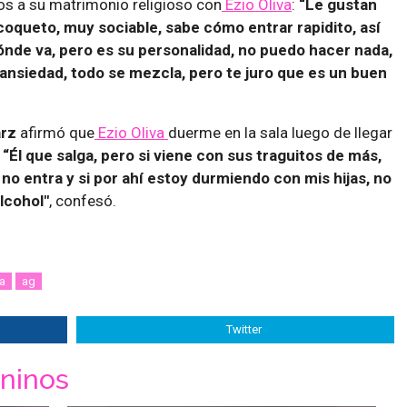
os a su matrimonio religioso con
Ezio Oliva
:
“Le gustan
oqueto, muy sociable, sabe cómo entrar rapidito, así
ónde va, pero es su personalidad, no puedo hacer nada,
e ansiedad, todo se mezcla, pero te juro que es un buen
rz
afirmó que
Ezio Oliva
duerme en la sala luego de llegar
.
“Él que salga, pero si viene con sus traguitos de más,
to no entra y si por ahí estoy durmiendo con mis hijas, no
lcohol"
, confesó.
a
ag
Twitter
ninos