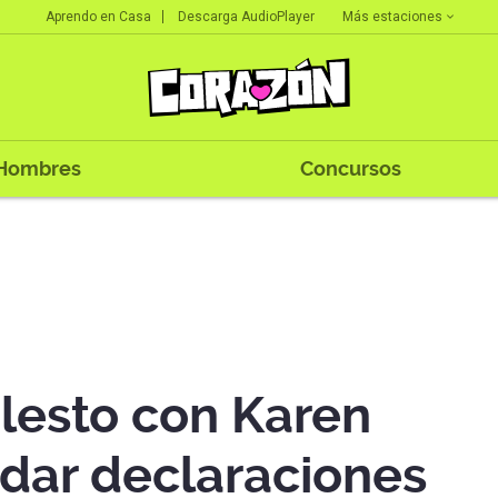
Más estaciones
Aprendo en Casa
Descarga AudioPlayer
Hombres
Concursos
olesto con Karen
 dar declaraciones