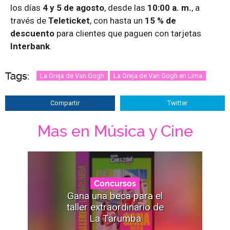
los días
4 y 5 de agosto
, desde las
10:00 a. m.
, a
través de
Teleticket
, con hasta un
15 % de
descuento
para clientes que paguen con tarjetas
Interbank
.
Tags:
La Oreja de Van Gogh
La Oreja de Van Gogh en Lima
Compartir
Twitter
Mas en Música y Cine
Concursos
Gana una beca para el
taller extraordinario de
La Tarumba