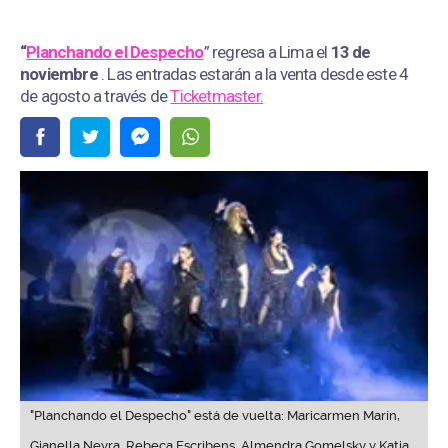
“
Planchando el Despecho
” regresa a Lima el
13 de
noviembre
. Las entradas estarán a la venta desde este 4
de agosto a través de
Ticketmaster.
"Planchando el Despecho" está de vuelta: Maricarmen Marín,
Gianella Neyra, Rebeca Escribens, Almendra Gomelsky y Katia