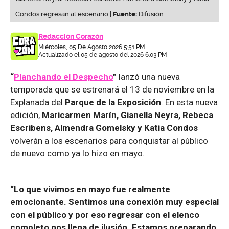
Condos regresan al escenario |
Fuente:
Difusión
Redacción Corazón
Miércoles, 05 De Agosto 2026 5:51 PM
Actualizado el 05 de agosto del 2026 6:03 PM
“
Planchando el Despecho
”
lanzó una nueva
temporada que se estrenará el 13 de noviembre en la
Explanada del
Parque de la Exposición
. En esta nueva
edición,
Maricarmen Marín, Gianella Neyra, Rebeca
Escribens, Almendra Gomelsky y Katia Condos
volverán a los escenarios para conquistar al público
de nuevo como ya lo hizo en mayo.
“Lo que vivimos en mayo fue realmente
emocionante. Sentimos una conexión muy especial
con el público y por eso regresar con el elenco
completo nos llena de ilusión. Estamos preparando