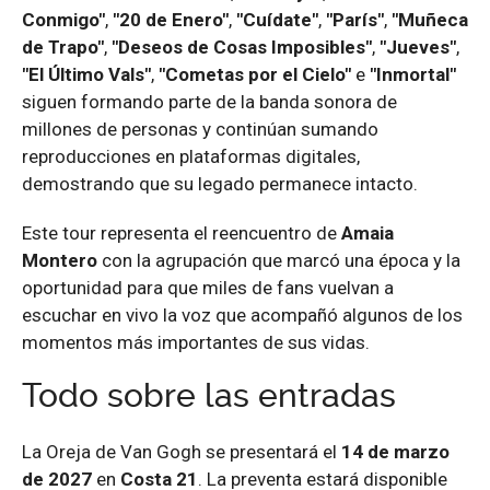
Conmigo"
,
"20 de Enero"
,
"Cuídate"
,
"París"
,
"Muñeca
de Trapo"
,
"Deseos de Cosas Imposibles"
,
"Jueves"
,
"El Último Vals"
,
"Cometas por el Cielo"
e
"Inmortal"
siguen formando parte de la banda sonora de
millones de personas y continúan sumando
reproducciones en plataformas digitales,
demostrando que su legado permanece intacto.
Este tour representa el reencuentro de
Amaia
Montero
con la agrupación que marcó una época y la
oportunidad para que miles de fans vuelvan a
escuchar en vivo la voz que acompañó algunos de los
momentos más importantes de sus vidas.
Todo sobre las entradas
La Oreja de Van Gogh se presentará el
14 de marzo
de 2027
en
Costa 21
. La preventa estará disponible