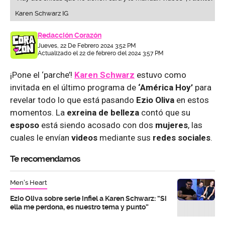
Karen Schwarz IG
Redacción Corazón
Jueves, 22 De Febrero 2024 3:52 PM
Actualizado el 22 de febrero del 2024 3:57 PM
¡Pone el ‘parche’!
Karen Schwarz
estuvo como
invitada en el último programa de
‘América Hoy’
para
revelar todo lo que está pasando
Ezio Oliva
en estos
momentos. La
exreina de belleza
contó que su
esposo
está siendo acosado con dos
mujeres
, las
cuales le envían
videos
mediante sus
redes sociales
.
Te recomendamos
Men's Heart
Ezio Oliva sobre serle infiel a Karen Schwarz: “Si
ella me perdona, es nuestro tema y punto”