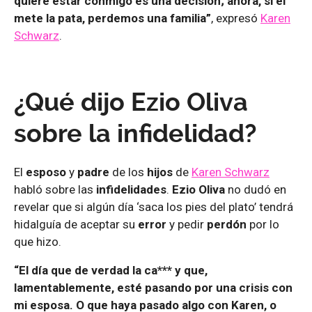
quiere estar conmigo es una decisión; ahora, si él
mete la pata, perdemos una familia”
, expresó
Karen
Schwarz
.
¿Qué dijo Ezio Oliva
sobre la infidelidad?
El
esposo
y
padre
de los
hijos
de
Karen Schwarz
habló sobre las
infidelidades
.
Ezio Oliva
no dudó en
revelar que si algún día ‘saca los pies del plato’ tendrá
hidalguía de aceptar su
error
y pedir
perdón
por lo
que hizo.
“El día que de verdad la ca*** y que,
lamentablemente, esté pasando por una crisis con
mi esposa. O que haya pasado algo con Karen, o