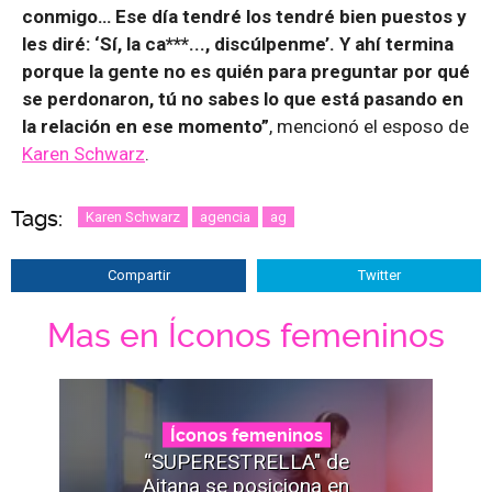
conmigo… Ese día tendré los tendré bien puestos y
les diré: ‘Sí, la ca***..., discúlpenme’. Y ahí termina
porque la gente no es quién para preguntar por qué
se perdonaron, tú no sabes lo que está pasando en
la relación en ese momento”
, mencionó el esposo de
Karen Schwarz
.
Tags:
Karen Schwarz
agencia
ag
Compartir
Twitter
Mas en Íconos femeninos
Íconos femeninos
“SUPERESTRELLA" de
Aitana se posiciona en