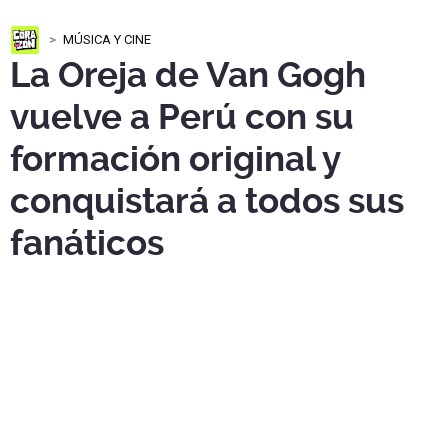
MÚSICA Y CINE
La Oreja de Van Gogh
vuelve a Perú con su
formación original y
conquistará a todos sus
fanáticos
La Oreja de Van Gogh
vuelve a Lima el
14 de marzo
de
2027
en
Costa 21
, con su formación original para
reencontrarse con sus fans.