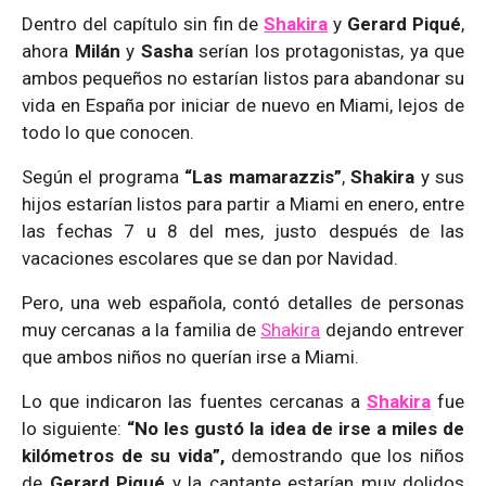
Dentro del capítulo sin fin de
Shakira
y
Gerard Piqué
,
ahora
Milán
y
Sasha
serían los protagonistas, ya que
ambos pequeños no estarían listos para abandonar su
vida en España por iniciar de nuevo en Miami, lejos de
todo lo que conocen.
Según el programa
“Las mamarazzis”
,
Shakira
y sus
hijos estarían listos para partir a Miami en enero, entre
las fechas 7 u 8 del mes, justo después de las
vacaciones escolares que se dan por Navidad.
Pero, una web española, contó detalles de personas
muy cercanas a la familia de
Shakira
dejando entrever
que ambos niños no querían irse a Miami.
Lo que indicaron las fuentes cercanas a
Shakira
fue
lo siguiente:
“No les gustó la idea de irse a miles de
kilómetros de su vida”,
demostrando que los niños
de
Gerard Piqué
y la cantante estarían muy dolidos