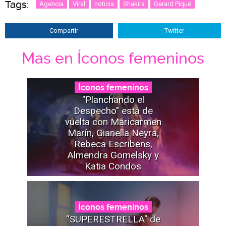
Tags:
Agencia
Viral
noticia
Shakira
Gerard Piqué
Compartir
Twitter
Mas en Íconos femeninos
Íconos femeninos
"Planchando el
Despecho" está de
vuelta con Maricarmen
Marín, Gianella Neyra,
Rebeca Escribens,
Almendra Gomelsky y
Katia Condos
Íconos femeninos
“SUPERESTRELLA" de