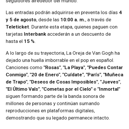
seguidores alrededor del mundo.
Las entradas podrán adquirirse en preventa los días
4
y 5 de agosto
, desde las
10:00 a. m.
, a través de
Teleticket
. Durante esta etapa, quienes paguen con
tarjetas
Interbank
accederán a un descuento de
hasta el
15 %
.
A lo largo de su trayectoria, La Oreja de Van Gogh ha
dejado una huella imborrable en el pop en español.
Canciones como
"Rosas"
,
"La Playa"
,
"Puedes Contar
Conmigo"
,
"20 de Enero"
,
"Cuídate"
,
"París"
,
"Muñeca
de Trapo"
,
"Deseos de Cosas Imposibles"
,
"Jueves"
,
"El Último Vals"
,
"Cometas por el Cielo"
e
"Inmortal"
siguen formando parte de la banda sonora de
millones de personas y continúan sumando
reproducciones en plataformas digitales,
demostrando que su legado permanece intacto.