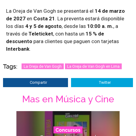
La Oreja de Van Gogh se presentará el
14 de marzo
de 2027
en
Costa 21
. La preventa estará disponible
los días
4 y 5 de agosto
, desde las
10:00 a. m.
, a
través de
Teleticket
, con hasta un
15 % de
descuento
para clientes que paguen con tarjetas
Interbank
.
Tags:
La Oreja de Van Gogh
La Oreja de Van Gogh en Lima
Compartir
Twitter
Mas en Música y Cine
Concursos