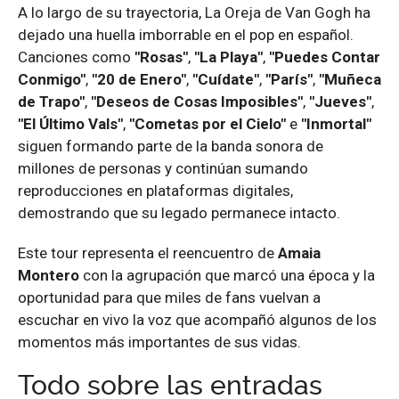
A lo largo de su trayectoria, La Oreja de Van Gogh ha
dejado una huella imborrable en el pop en español.
Canciones como
"Rosas"
,
"La Playa"
,
"Puedes Contar
Conmigo"
,
"20 de Enero"
,
"Cuídate"
,
"París"
,
"Muñeca
de Trapo"
,
"Deseos de Cosas Imposibles"
,
"Jueves"
,
"El Último Vals"
,
"Cometas por el Cielo"
e
"Inmortal"
siguen formando parte de la banda sonora de
millones de personas y continúan sumando
reproducciones en plataformas digitales,
demostrando que su legado permanece intacto.
Este tour representa el reencuentro de
Amaia
Montero
con la agrupación que marcó una época y la
oportunidad para que miles de fans vuelvan a
escuchar en vivo la voz que acompañó algunos de los
momentos más importantes de sus vidas.
Todo sobre las entradas