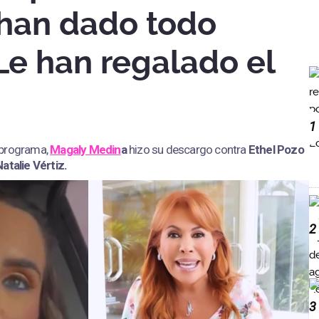
o han dado todo
Le han regalado el
1
 programa,
Magaly Medin
a
hizo su descargo contra
Ethel Pozo
atalie Vértiz.
2
3