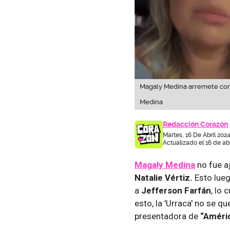
Magaly Medina arremete contr
Medina
Redacción Corazón
Martes, 16 De Abril 2024
Actualizado el 16 de abr
Magaly Medina
no fue a
Natalie Vértiz.
Esto lueg
a
Jefferson Farfán
, lo 
esto, la 'Urraca' no se q
presentadora de
“Améri