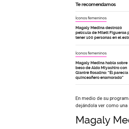
Te recomendamos
Íconos femeninos
Magaly Medina destrozó
película de Milett Figueroa 
tener 100 personas en el est
Íconos femeninos
Magaly Medina habla sobre
beso de Aldo Miyashiro con
Gianiré Rosalino: “Él parecía
quinceañero enamorado”
En medio de su program
dejándola ver como una 
Magaly Med