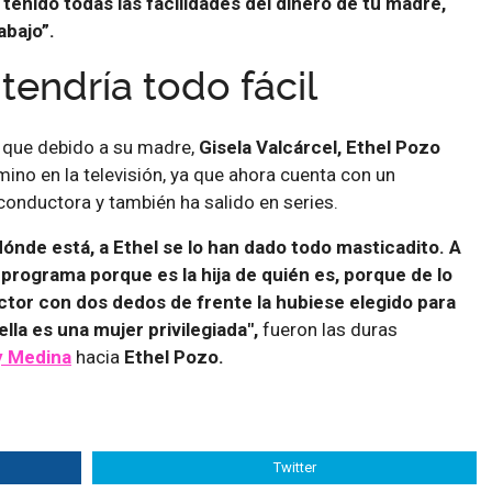
 tenido todas las facilidades del dinero de tu madre,
abajo”.
tendría todo fácil
que debido a su madre,
Gisela Valcárcel, Ethel Pozo
ino en la televisión, ya que ahora cuenta con un
onductora y también ha salido en series.
 dónde está, a Ethel se lo han dado todo masticadito. A
l programa porque es la hija de quién es, porque de lo
ctor con dos dedos de frente la hubiese elegido para
lla es una mujer privilegiada",
fueron las duras
y Medina
hacia
Ethel Pozo.
Twitter