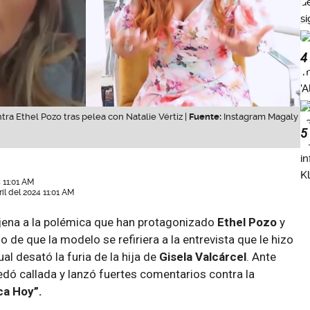
4
a Ethel Pozo tras pelea con Natalie Vértiz |
Fuente:
Instagram Magaly
5
 11:01 AM
il del 2024 11:01 AM
jena a la polémica que han protagonizado
Ethel Pozo
y
o de que la modelo se refiriera a la entrevista que le hizo
cual desató la furia de la hija de
Gisela Valcárcel
. Ante
uedó callada y lanzó fuertes comentarios contra la
ca Hoy”.