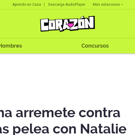
Más estaciones
Aprendo en Casa
Descarga AudioPlayer
Hombres
Concursos
a arremete contra
as pelea con Natalie