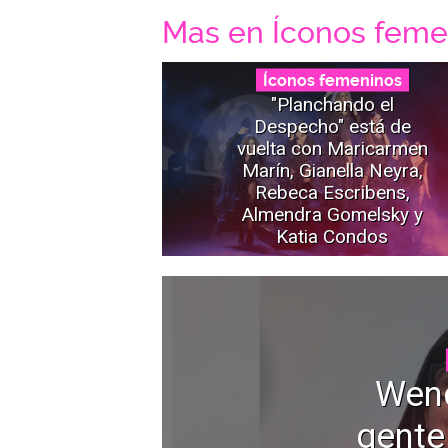
Mas en Íconos feme
Íconos femeninos
"Planchando el
Despecho" está de
vuelta con Maricarmen
Marín, Gianella Neyra,
Rebeca Escribens,
Almendra Gomelsky y
Katia Condos
Wen
gente