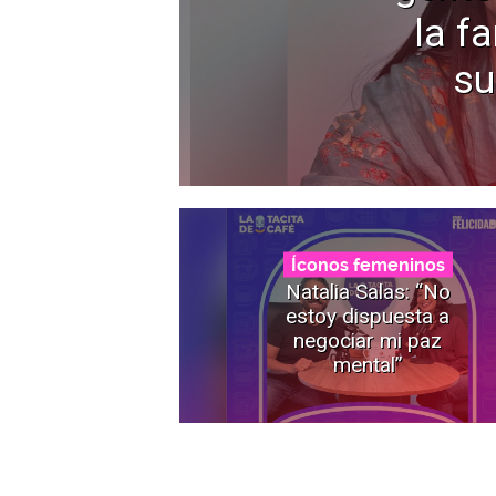
la f
su
Íconos femeninos
Natalia Salas: “No
estoy dispuesta a
negociar mi paz
mental”