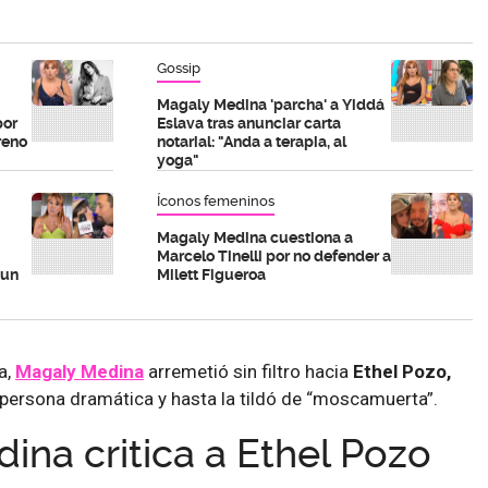
Gossip
Magaly Medina 'parcha' a Yiddá
por
Eslava tras anunciar carta
reno
notarial: "Anda a terapia, al
yoga"
Íconos femeninos
Magaly Medina cuestiona a
Marcelo Tinelli por no defender a
 un
Milett Figueroa
a,
Magaly Medina
arremetió sin filtro hacia
Ethel Pozo,
persona dramática y hasta la tildó de “moscamuerta”.
ina critica a Ethel Pozo