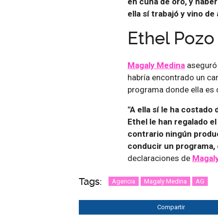
en cuna de oro, y haber
ella sí trabajó y vino de 
Ethel Pozo 
Magaly Medina
aseguró 
habría encontrado un cam
programa donde ella es c
"A ella sí le ha costado
Ethel le han regalado e
contrario ningún produ
conducir un programa, e
declaraciones de
Magal
Tags:
Agencia
Magaly Medina
AG
Compartir