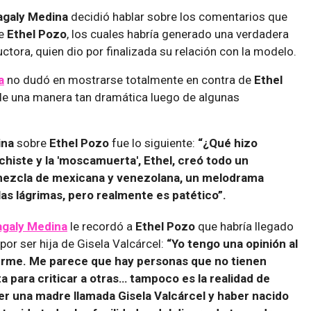
galy Medina
decidió hablar sobre los comentarios que
e
Ethel Pozo
, los cuales habría generado una verdadera
tora, quien dio por finalizada su relación con la modelo.
a
no dudó en mostrarse totalmente en contra de
Ethel
de una manera tan dramática luego de algunas
ina
sobre
Ethel Pozo
fue lo siguiente:
“¿Qué hizo
 chiste y la 'moscamuerta', Ethel, creó todo un
ezcla de mexicana y venezolana, un melodrama
 las lágrimas, pero realmente es patético”.
galy Medina
le recordó a
Ethel Pozo
que habría llegado
por ser hija de Gisela Valcárcel:
“Yo tengo una opinión al
firme. Me parece que hay personas que no tienen
a para criticar a otras… tampoco es la realidad de
er una madre llamada Gisela Valcárcel y haber nacido