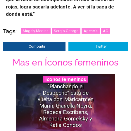
rojas, logra sacarla adelante. A ver si la saca de
donde está.”
Tags:
Magaly Medina
Sergio George
Agencia
AG
Compartir
Twitter
Mas en Íconos femeninos
Íconos femeninos
"Planchando el
Despecho" está de
vuelta con Maricarmen
Marín, Gianella Neyra,
Rebeca Escribens,
Almendra Gomelsky y
Katia Condos