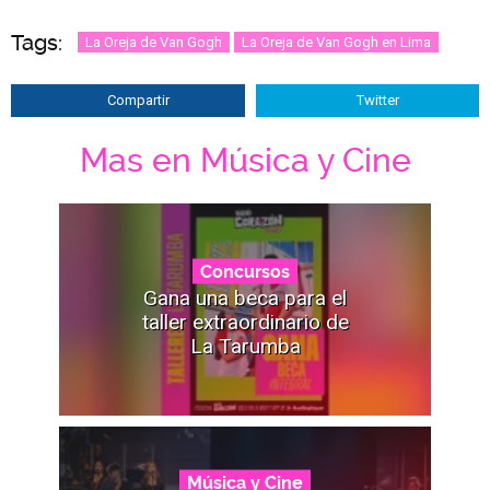
Tags:
La Oreja de Van Gogh
La Oreja de Van Gogh en Lima
Compartir
Twitter
Mas en Música y Cine
Concursos
Gana una beca para el
taller extraordinario de
La Tarumba
Música y Cine