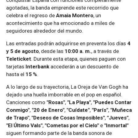
conquistar España con funciones completamente
agotadas, la banda emprende este recorrido que
celebra el regreso de
Amaia Montero
, un
acontecimiento que ha emocionado a miles de
seguidores alrededor del mundo.
Las entradas podrán adquirirse en preventa los días
4
y 5 de agosto
, desde las
10:00 a. m.
, a través de
Teleticket
. Durante esta etapa, quienes paguen con
tarjetas
Interbank
accederán a un descuento de
hasta el
15 %
.
A lo largo de su trayectoria, La Oreja de Van Gogh ha
dejado una huella imborrable en el pop en español.
Canciones como
"Rosas"
,
"La Playa"
,
"Puedes Contar
Conmigo"
,
"20 de Enero"
,
"Cuídate"
,
"París"
,
"Muñeca
de Trapo"
,
"Deseos de Cosas Imposibles"
,
"Jueves"
,
"El Último Vals"
,
"Cometas por el Cielo"
e
"Inmortal"
siguen formando parte de la banda sonora de