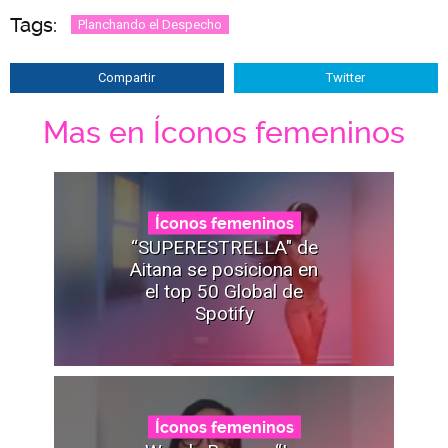
Tags:
Planchando el Despecho
Compartir
Twitter
Mas en Íconos femeninos
Íconos femeninos
“SUPERESTRELLA" de
Aitana se posiciona en
el top 50 Global de
Spotify
Íconos femeninos