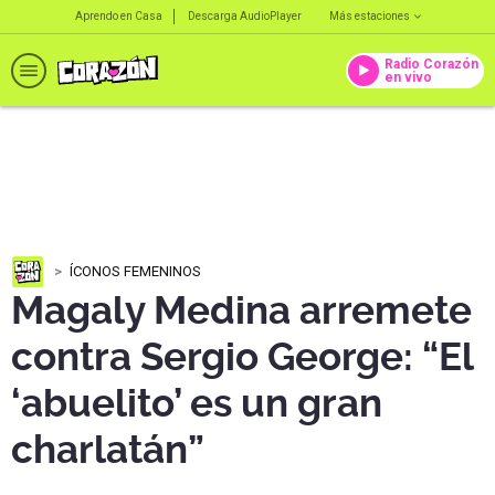
Aprendo en Casa
Descarga AudioPlayer
Más estaciones
Radio Corazón
en vivo
ÍCONOS FEMENINOS
Magaly Medina arremete
contra Sergio George: “El
‘abuelito’ es un gran
charlatán”