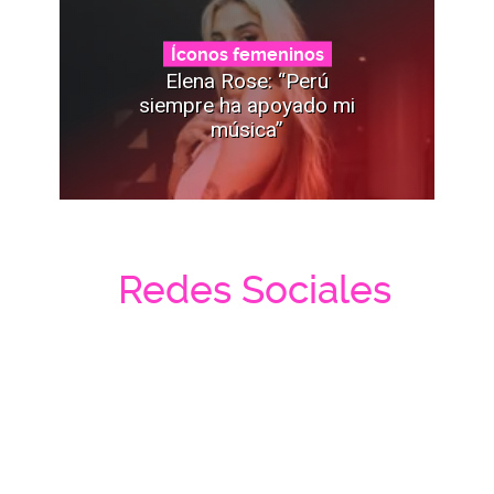
Íconos femeninos
Elena Rose: “Perú
siempre ha apoyado mi
música”
Redes Sociales