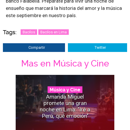
banco Falabella. Prepárate para vivir una noche de
ensueño que marcará la historia del amor y la música
este septiembre en nuestro país.
Tags:
Bacilos
Bacilos en Lima
Compartir
Twitter
Mas en Música y Cine
Música y Cine
Amanda Miguel
promete una gran
noche en Lima: "Iré a
Perú, qué emoción"