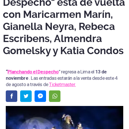
Despecho" está de vuelta
con Maricarmen Marín,
Gianella Neyra, Rebeca
Escribens, Almendra
Gomelsky y Katia Condos
“
Planchando el Despecho
” regresa a Lima el
13 de
noviembre
. Las entradas estarán a la venta desde este 4
de agosto a través de
Ticketmaster.