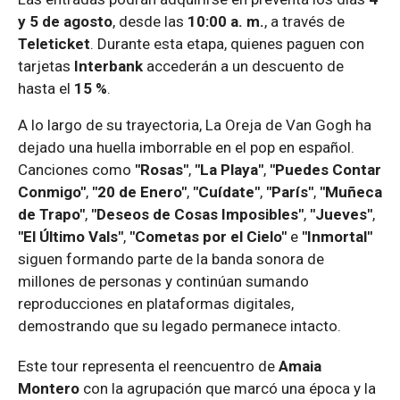
y 5 de agosto
, desde las
10:00 a. m.
, a través de
Teleticket
. Durante esta etapa, quienes paguen con
tarjetas
Interbank
accederán a un descuento de
hasta el
15 %
.
A lo largo de su trayectoria, La Oreja de Van Gogh ha
dejado una huella imborrable en el pop en español.
Canciones como
"Rosas"
,
"La Playa"
,
"Puedes Contar
Conmigo"
,
"20 de Enero"
,
"Cuídate"
,
"París"
,
"Muñeca
de Trapo"
,
"Deseos de Cosas Imposibles"
,
"Jueves"
,
"El Último Vals"
,
"Cometas por el Cielo"
e
"Inmortal"
siguen formando parte de la banda sonora de
millones de personas y continúan sumando
reproducciones en plataformas digitales,
demostrando que su legado permanece intacto.
Este tour representa el reencuentro de
Amaia
Montero
con la agrupación que marcó una época y la