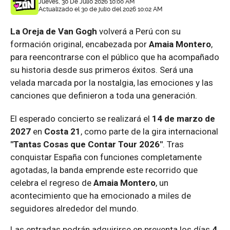
Jueves, 30 De Julio 2026 10:00 AM
Actualizado el 30 de julio del 2026 10:02 AM
La Oreja de Van Gogh
volverá a Perú con su
formación original, encabezada por
Amaia Montero
,
para reencontrarse con el público que ha acompañado
su historia desde sus primeros éxitos. Será una
velada marcada por la nostalgia, las emociones y las
canciones que definieron a toda una generación.
El esperado concierto se realizará el
14 de marzo de
2027
en
Costa 21
, como parte de la gira internacional
"Tantas Cosas que Contar Tour 2026"
. Tras
conquistar España con funciones completamente
agotadas, la banda emprende este recorrido que
celebra el regreso de
Amaia Montero
, un
acontecimiento que ha emocionado a miles de
seguidores alrededor del mundo.
Las entradas podrán adquirirse en preventa los días
4