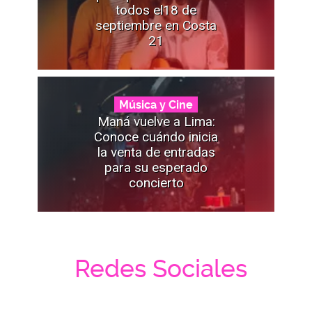
todos el18 de
septiembre en Costa
21
Música y Cine
Maná vuelve a Lima:
Conoce cuándo inicia
la venta de entradas
para su esperado
concierto
Redes Sociales