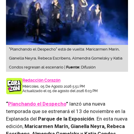
"Planchando el Despecho" está de vuelta: Maricarmen Marín,
Gianella Neyra, Rebeca Escribens, Almendra Gomelsky y Katia
Condos regresan al escenario |
Fuente:
Difusión
Redacción Corazón
Miércoles, 05 De Agosto 2026 5:51 PM
Actualizado el 05 de agosto del 2026 6:03 PM
“
Planchando el Despecho
”
lanzó una nueva
temporada que se estrenará el 13 de noviembre en la
Explanada del
Parque de la Exposición
. En esta nueva
edición,
Maricarmen Marín, Gianella Neyra, Rebeca
Escribens, Almendra Gomelsky y Katia Condos