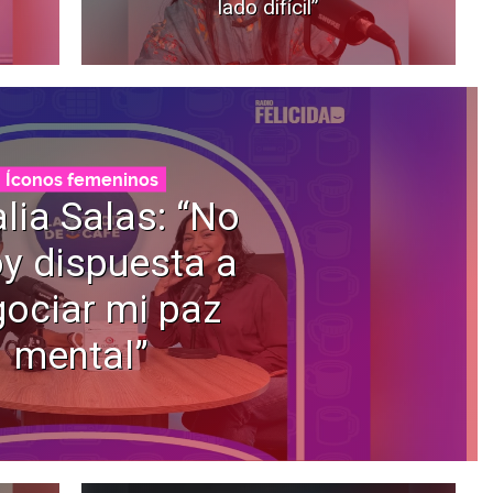
lado difícil”
Íconos femeninos
lia Salas: “No
y dispuesta a
ociar mi paz
mental”