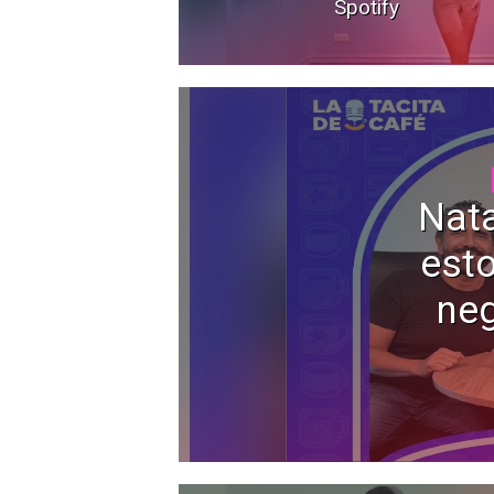
Spotify
Nata
esto
neg