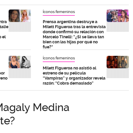
Íconos femeninos
ntra
Prensa argentina destruye a
talie
Milett Figueroa tras la entrevista
donde confirmó su relación con
 el
Marcelo Tinelli: "¿Si se lleva tan
bien con las hijas por qué no
fue?"
Íconos femeninos
Milett Figueroa no asistió al
por
estreno de su película
reno
“Vampiras” y organizador revela
razón: “Cobra demasiado”
Magaly Medina
te?