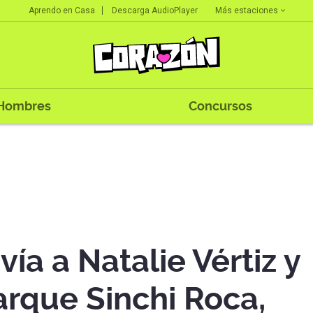
Más estaciones
Aprendo en Casa
Descarga AudioPlayer
Hombres
Concursos
vía a Natalie Vértiz y
parque Sinchi Roca,