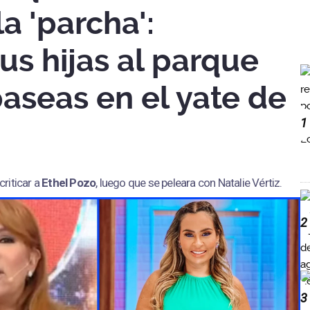
a 'parcha':
tus hijas al parque
paseas en el yate de
1
riticar a
Ethel Pozo
, luego que se peleara con Natalie Vértiz.
2
3