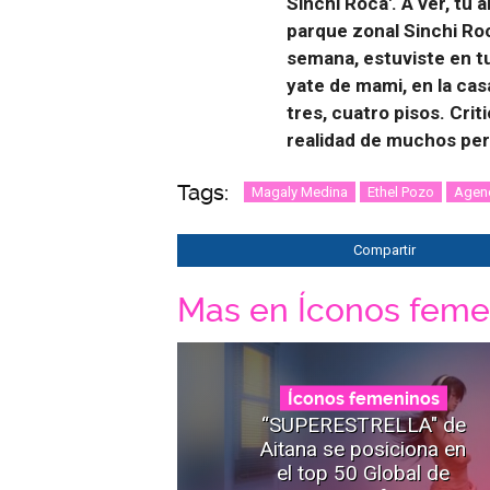
Sinchi Roca'. A ver, tú 
parque zonal Sinchi Roc
semana, estuviste en tu
yate de mami, en la ca
tres, cuatro pisos. Crit
realidad de muchos pe
Tags:
Magaly Medina
Ethel Pozo
Agen
Compartir
Mas en Íconos feme
Íconos femeninos
“SUPERESTRELLA" de
Aitana se posiciona en
el top 50 Global de