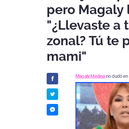
pero Magaly l
"¿Llevaste a 
zonal? Tú te 
mami"
Magaly Medina
no dudó en c