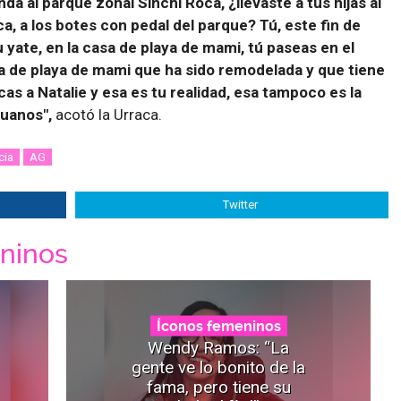
anda al parque zonal Sinchi Roca, ¿llevaste a tus hijas al
a, a los botes con pedal del parque? Tú, este fin de
 yate, en la casa de playa de mami, tú paseas en el
sa de playa de mami que ha sido remodelada y que tiene
icas a Natalie y esa es tu realidad, esa tampoco es la
ruanos",
acotó la Urraca.
cia
AG
Twitter
ninos
Íconos femeninos
Wendy Ramos: “La
gente ve lo bonito de la
fama, pero tiene su