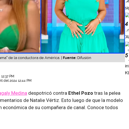
4
5
rama" de la conductora de América. |
Fuente:
Difusión
 12:37 PM
il del 2024 12:44 PM
galy Medina
despotricó contra
Ethel Pozo
tras la pelea
omentarios de Natalie Vértiz. Esto luego de que la modelo
ión económica de su compañera de canal. Conoce todos