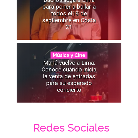
para poner a bailar a
todos el18 de
septiembre en Costa
21
Música y Cine
Maná vuelve a Lima:
Conoce cuándo inicia
la venta de entradas
para su esperado
concierto
Redes Sociales