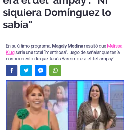
era el del ‘ampay’: "Ni
siquiera Domínguez lo
sabía"
En su último programa,
Magaly Medina
resaltó que
Melissa
Klug
sería una total “mentirosa”, luego de señalar que tenía
conocimiento de que Jesús Barco no era el del ‘ampay’.