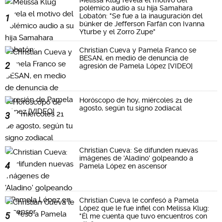
Melissa Klug revela el motivo del
polémico audio a su hija Samahara
Lobatón: "Se fue a la inauguración del
1
búnker de Jefferson Farfán con Ivanna
Yturbe y el Zorro Zupe"
Christian Cueva y Pamela Franco se
BESAN, en medio de denuncia de
2
agresión de Pamela López [VIDEO]
Horóscopo de hoy, miércoles 21 de
agosto, según tu signo zodiacal
3
Christian Cueva: Se difunden nuevas
imágenes de 'Aladino' golpeando a
4
Pamela López en ascensor
Christian Cueva le confesó a Pamela
López que le fue infiel con Melissa Klug:
5
"Él me cuenta que tuvo encuentros con