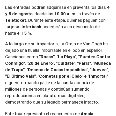
Las entradas podrán adquirirse en preventa los días
4
y 5 de agosto
, desde las
10:00 a. m.
, a través de
Teleticket
. Durante esta etapa, quienes paguen con
tarjetas
Interbank
accederán a un descuento de
hasta el
15 %
.
A lo largo de su trayectoria, La Oreja de Van Gogh ha
dejado una huella imborrable en el pop en español.
Canciones como
"Rosas"
,
"La Playa"
,
"Puedes Contar
Conmigo"
,
"20 de Enero"
,
"Cuídate"
,
"París"
,
"Muñeca
de Trapo"
,
"Deseos de Cosas Imposibles"
,
"Jueves"
,
"El Último Vals"
,
"Cometas por el Cielo"
e
"Inmortal"
siguen formando parte de la banda sonora de
millones de personas y continúan sumando
reproducciones en plataformas digitales,
demostrando que su legado permanece intacto.
Este tour representa el reencuentro de
Amaia