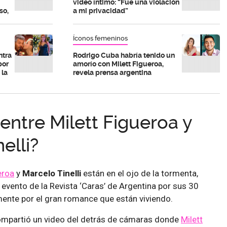
video íntimo: “Fue una violación
so,
a mi privacidad”
Íconos femeninos
ntra
Rodrigo Cuba habría tenido un
por
amorío con Milett Figueroa,
 la
revela prensa argentina
entre Milett Figueroa y
elli?
eroa
y
Marcelo Tinelli
están en el ojo de la tormenta,
l evento de la Revista ‘Caras’ de Argentina por sus 30
ente por el gran romance que están viviendo.
 compartió un video del detrás de cámaras donde
Milett