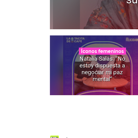
Íconos femeninos
Natalia Salas: “No
estoy dispuesta a
negociar mi paz
mental”