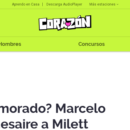
Más estaciones
Aprendo en Casa
Descarga AudioPlayer
Hombres
Concursos
amorado? Marcelo
esaire a Milett