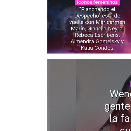
Íconos femeninos
"Planchando el
Despecho" está de
vuelta con Maricarmen
Marín, Gianella Neyra,
Rebeca Escribens,
Almendra Gomelsky y
Katia Condos
Wen
gente
la f
su