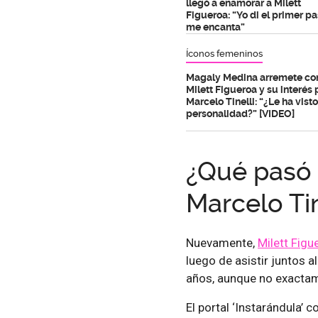
llegó a enamorar a Milett
Figueroa: “Yo di el primer pa
me encanta”
Íconos femeninos
Magaly Medina arremete co
Milett Figueroa y su interés 
Marcelo Tinelli: “¿Le ha visto
personalidad?” [VIDEO]
¿Qué pasó 
Marcelo Tin
Nuevamente,
Milett Figu
luego de asistir juntos a
años, aunque no exactam
El portal ‘Instarándula’