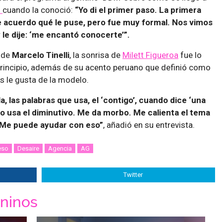
a
cuando la conoció:
“Yo di el primer paso. La primera
me acuerdo qué le puse, pero fue muy formal. Nos vimos
y le dije: ‘me encantó conocerte’”.
 de
Marcelo Tinelli
, la sonrisa de
Milett Figueroa
fue lo
principio, además de su acento peruano que definió como
s le gusta de la modelo.
 las palabras que usa, el ‘contigo’, cuando dice ‘una
o usa el diminutivo. Me da morbo. Me calienta el tema
. Me puede ayudar con eso”
, añadió en su entrevista.
eso
Desaire
Agencia
AG
Twitter
ninos