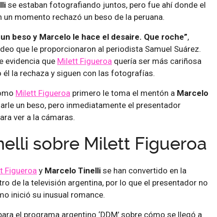
li
se estaban fotografiando juntos, pero fue ahí donde el
n un momento rechazó un beso de la peruana.
 un beso y Marcelo le hace el desaire. Que roche”
,
 video que le proporcionaron al periodista Samuel Suárez.
se evidencia que
Milett Figueroa
quería ser más cariñosa
o él la rechaza y siguen con las fotografías.
como
Milett Figueroa
primero le toma el mentón a
Marcelo
darle un beso, pero inmediatamente el presentador
para ver a la cámaras.
elli sobre Milett Figueroa
tt Figueroa
y
Marcelo Tinelli
se han convertido en la
o de la televisión argentina, por lo que el presentador no
o inició su inusual romance.
para el programa argentino ‘DDM’ sobre cómo se llegó a