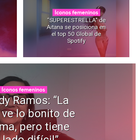
Íconos femeninos
“SUPERESTRELLA" de
Aitana se posiciona en
el top 50 Global de
Spotify
Íconos femeninos
dy Ramos: “La
 ve lo bonito de
ama, pero tiene
 lado difícil”