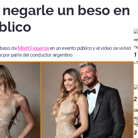
s negarle un beso en
blico
 beso de
Milett Figueroa
en un evento público y el video se volvió
1
e por parte del conductor argentino.
2
3