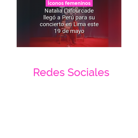
Íconos femeninos
Natalia Lafourcade
llegó a Perú para su
concierto en Lima este
19 de mayo
Redes Sociales