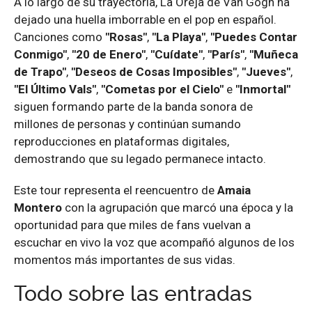
A lo largo de su trayectoria, La Oreja de Van Gogh ha
dejado una huella imborrable en el pop en español.
Canciones como
"Rosas"
,
"La Playa"
,
"Puedes Contar
Conmigo"
,
"20 de Enero"
,
"Cuídate"
,
"París"
,
"Muñeca
de Trapo"
,
"Deseos de Cosas Imposibles"
,
"Jueves"
,
"El Último Vals"
,
"Cometas por el Cielo"
e
"Inmortal"
siguen formando parte de la banda sonora de
millones de personas y continúan sumando
reproducciones en plataformas digitales,
demostrando que su legado permanece intacto.
Este tour representa el reencuentro de
Amaia
Montero
con la agrupación que marcó una época y la
oportunidad para que miles de fans vuelvan a
escuchar en vivo la voz que acompañó algunos de los
momentos más importantes de sus vidas.
Todo sobre las entradas