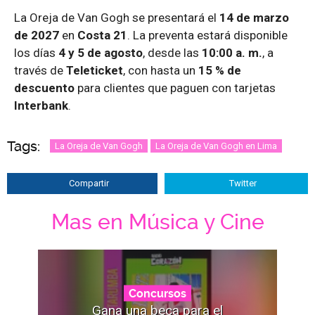
La Oreja de Van Gogh se presentará el
14 de marzo
de 2027
en
Costa 21
. La preventa estará disponible
los días
4 y 5 de agosto
, desde las
10:00 a. m.
, a
través de
Teleticket
, con hasta un
15 % de
descuento
para clientes que paguen con tarjetas
Interbank
.
Tags:
La Oreja de Van Gogh
La Oreja de Van Gogh en Lima
Compartir
Twitter
Mas en Música y Cine
Concursos
Gana una beca para el