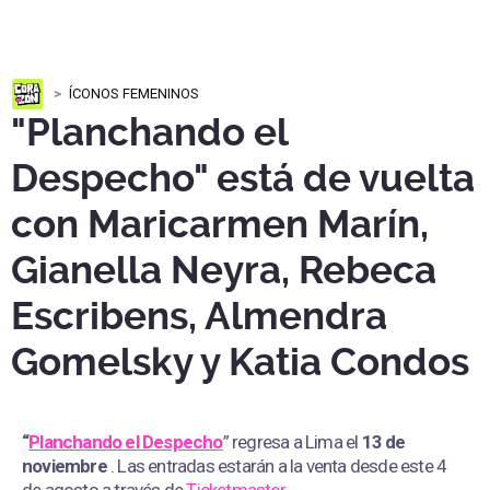
ÍCONOS FEMENINOS
"Planchando el
Despecho" está de vuelta
con Maricarmen Marín,
Gianella Neyra, Rebeca
Escribens, Almendra
Gomelsky y Katia Condos
“
Planchando el Despecho
” regresa a Lima el
13 de
noviembre
. Las entradas estarán a la venta desde este 4
de agosto a través de
Ticketmaster.