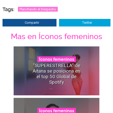
Tags:
Planchando el Despecho
Compartir
Twitter
Mas en Íconos femeninos
Íconos femeninos
“SUPERESTRELLA" de
Aitana se posiciona en
el top 50 Global de
Spotify
Íconos femeninos