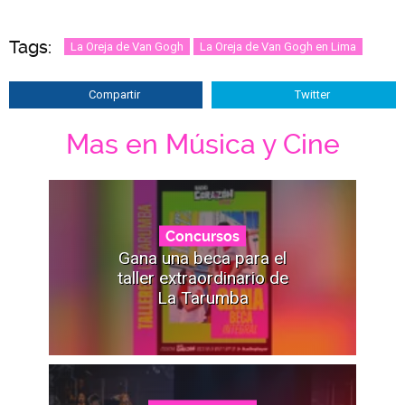
Tags:
La Oreja de Van Gogh
La Oreja de Van Gogh en Lima
Compartir
Twitter
Mas en Música y Cine
Concursos
Gana una beca para el
taller extraordinario de
La Tarumba