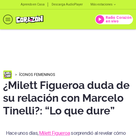
Aprendo en Casa
Descarga AudioPlayer
Más estaciones
Radio Corazón
en vivo
ÍCONOS FEMENINOS
¿Milett Figueroa duda de
su relación con Marcelo
Tinelli?: “Lo que dure”
Hace unos días,
Milett Figueroa
sorprendió al revelar cómo