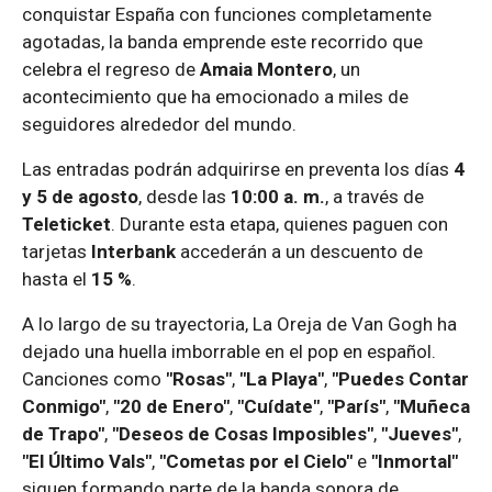
conquistar España con funciones completamente
agotadas, la banda emprende este recorrido que
celebra el regreso de
Amaia Montero
, un
acontecimiento que ha emocionado a miles de
seguidores alrededor del mundo.
Las entradas podrán adquirirse en preventa los días
4
y 5 de agosto
, desde las
10:00 a. m.
, a través de
Teleticket
. Durante esta etapa, quienes paguen con
tarjetas
Interbank
accederán a un descuento de
hasta el
15 %
.
A lo largo de su trayectoria, La Oreja de Van Gogh ha
dejado una huella imborrable en el pop en español.
Canciones como
"Rosas"
,
"La Playa"
,
"Puedes Contar
Conmigo"
,
"20 de Enero"
,
"Cuídate"
,
"París"
,
"Muñeca
de Trapo"
,
"Deseos de Cosas Imposibles"
,
"Jueves"
,
"El Último Vals"
,
"Cometas por el Cielo"
e
"Inmortal"
siguen formando parte de la banda sonora de