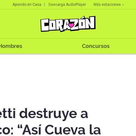
Más estaciones
Aprendo en Casa
Descarga AudioPlayer
Hombres
Concursos
tti destruye a
o: “Así Cueva la