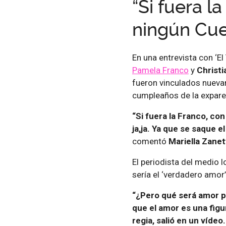
“Si fuera la
ningún Cue
En una entrevista con ‘El
Pamela Franco
y
Christ
fueron vinculados nueva
cumpleaños de la expar
“Si fuera la Franco, con
ja,ja. Ya que se saque e
comentó
Mariella Zanet
El periodista del medio l
sería el ‘verdadero amor
“¿Pero qué será amor p
que el amor es una fig
regia, salió en un víde