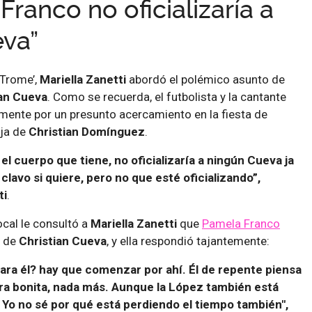
 Franco no oficializaría a
va”
 Trome’,
Mariella Zanetti
abordó el polémico asunto de
ian Cueva
. Como se recuerda, el futbolista y la cantante
mente por un presunto acercamiento en la fiesta de
eja de
Christian Domínguez
.
 el cuerpo que tiene, no oficializaría a ningún Cueva ja
l clavo si quiere, pero no que esté oficializando”,
ti
.
ocal le consultó a
Mariella Zanetti
que
Pamela Franco
’ de
Christian Cueva
, y ella respondió tajantemente:
ara él? hay que comenzar por ahí. Él de repente piensa
ura bonita, nada más. Aunque la López también está
o. Yo no sé por qué está perdiendo el tiempo también",