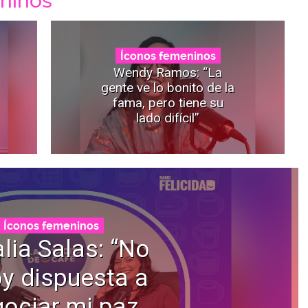
ninos
Íconos femeninos
Wendy Ramos: “La
gente ve lo bonito de la
fama, pero tiene su
lado difícil”
Íconos femeninos
lia Salas: “No
y dispuesta a
ociar mi paz