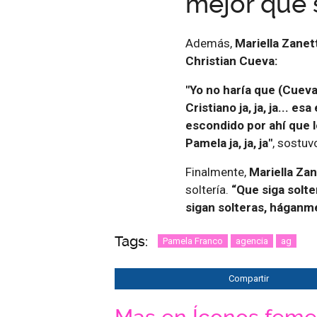
mejor que s
Además,
Mariella Zanet
Christian Cueva:
"Yo no haría que (Cueva
Cristiano ja, ja, ja... es
escondido por ahí que 
Pamela ja, ja, ja"
, sostuv
Finalmente,
Mariella Zan
soltería.
“Que siga solte
sigan solteras, háganme
Tags:
Pamela Franco
agencia
ag
Compartir