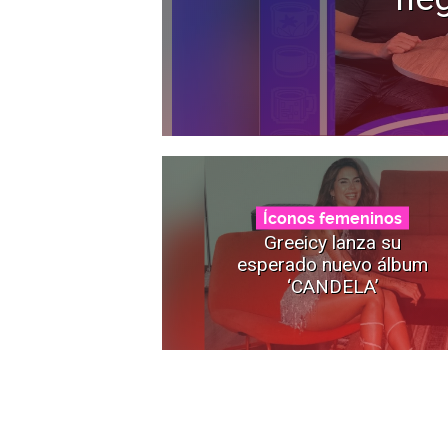
Íconos femeninos
Greeicy lanza su
esperado nuevo álbum
‘CANDELA’