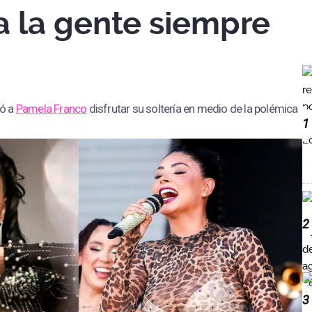
ra la gente siempre
ó a
Pamela Franco
disfrutar su soltería en medio de la polémica
1
2
3