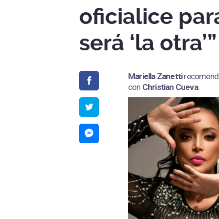
oficialice pa
será ‘la otra’”
Mariella Zanetti
recomend
con
Christian Cueva
.