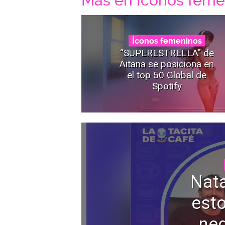
Mas en Íconos feme
Íconos femeninos
“SUPERESTRELLA" de
Aitana se posiciona en
el top 50 Global de
Spotify
Nata
esto
neg