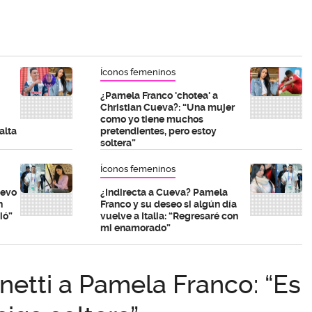
Íconos femeninos
¿Pamela Franco 'chotea' a
Christian Cueva?: “Una mujer
como yo tiene muchos
alta
pretendientes, pero estoy
soltera”
Íconos femeninos
uevo
¿Indirecta a Cueva? Pamela
n
Franco y su deseo si algún día
ió”
vuelve a Italia: “Regresaré con
mi enamorado”
netti a Pamela Franco: “Es