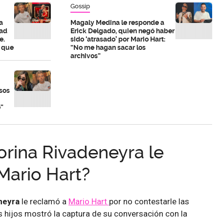
Gossip
a
Magaly Medina le responde a
dad
Erick Delgado, quien negó haber
e.
sido ‘atrasado’ por Mario Hart:
o que
“No me hagan sacar los
archivos”
sos
o”
rina Rivadeneyra le
Mario Hart?
neyra
le reclamó a
Mario Hart
por no contestarle las
s hijos mostró la captura de su conversación con la