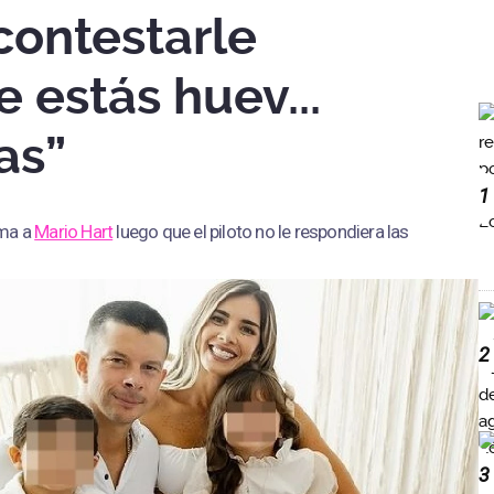
contestarle
 estás huev...
as”
1
ama a
Mario Hart
luego que el piloto no le respondiera las
2
3