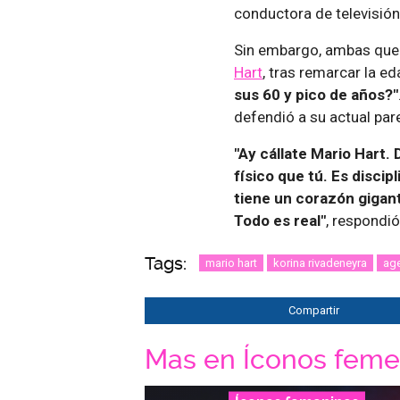
conductora de televisión
Sin embargo, ambas qued
Hart
, tras remarcar la e
sus 60 y pico de años?"
defendió a su actual pare
"Ay cállate Mario Hart.
físico que tú. Es disci
tiene un corazón gigan
Todo es real"
, respondió
Tags:
mario hart
korina rivadeneyra
ag
Compartir
Mas en Íconos feme