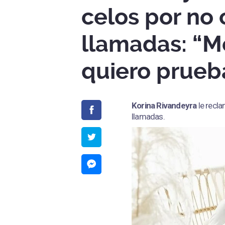
celos por no 
llamadas: “Me
quiero prueb
Korina Rivandeyra
le recl
llamadas.