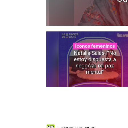
Íconos femeninos
Natalia Salas: “No
estoy dispuesta a
negociar mi paz
mental”