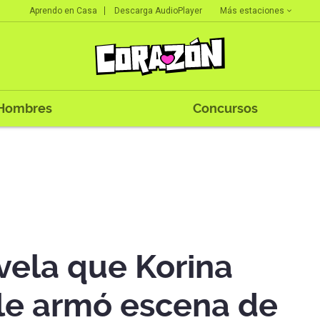
Más estaciones
Aprendo en Casa
Descarga AudioPlayer
Hombres
Concursos
vela que Korina
le armó escena de