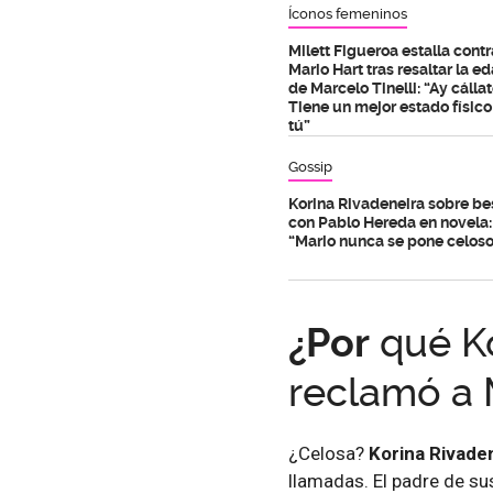
Íconos femeninos
Milett Figueroa estalla contr
Mario Hart tras resaltar la e
de Marcelo Tinelli: “Ay cállat
Tiene un mejor estado físic
tú”
Gossip
Korina Rivadeneira sobre be
con Pablo Hereda en novela:
“Mario nunca se pone celos
¿Por
qué Ko
reclamó a 
¿Celosa?
Korina Rivade
llamadas. El padre de su