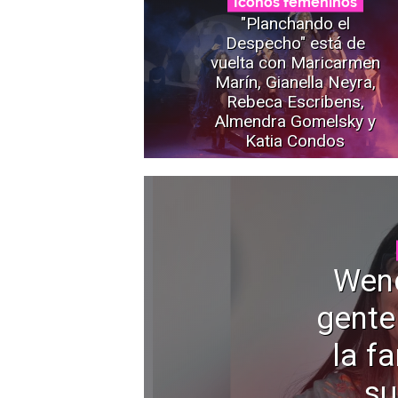
Íconos femeninos
"Planchando el
Despecho" está de
vuelta con Maricarmen
Marín, Gianella Neyra,
Rebeca Escribens,
Almendra Gomelsky y
Katia Condos
Wen
gente
la f
su