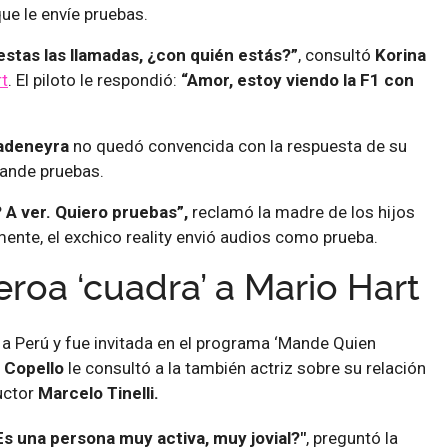
ue le envíe pruebas.
stas las llamadas, ¿con quién estás?”
, consultó
Korina
rt
. El piloto le respondió:
“Amor, estoy viendo la F1 con
vadeneyra
no quedó convencida con la respuesta de su
mande pruebas.
 A ver. Quiero pruebas”,
reclamó la madre de los hijos
mente, el exchico reality envió audios como prueba.
eroa ‘cuadra’ a Mario Hart
a Perú y fue invitada en el programa ‘Mande Quien
 Copello
le consultó a la también actriz sobre su relación
uctor
Marcelo Tinelli.
s una persona muy activa, muy jovial?"
, preguntó la