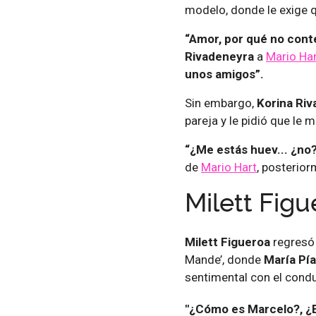
modelo, donde le exige q
“Amor, por qué no conte
Rivadeneyra
a
Mario Ha
unos amigos”.
Sin embargo,
Korina Ri
pareja y le pidió que le 
“¿Me estás huev... ¿no?
de
Mario Hart
, posterior
Milett Figu
Milett Figueroa
regresó 
Mande’, donde
María Pía
sentimental con el cond
"¿Cómo es Marcelo?, ¿E