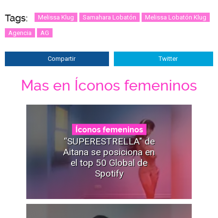
Tags:
Melissa Klug
Samahara Lobatón
Melissa Lobatón Klug
Agencia
AG
Compartir
Twitter
Mas en Íconos femeninos
Íconos femeninos
“SUPERESTRELLA" de
Aitana se posiciona en
el top 50 Global de
Spotify