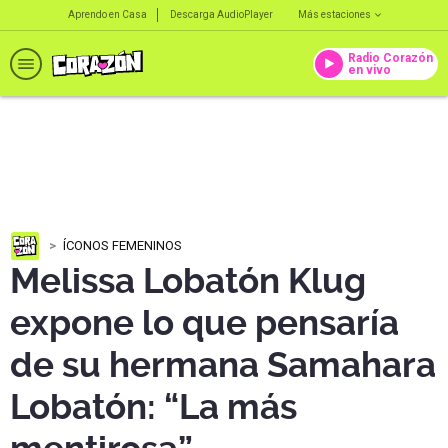
Aprendo en Casa
Descarga AudioPlayer
Más estaciones
Radio Corazón
en vivo
ÍCONOS FEMENINOS
Melissa Lobatón Klug
expone lo que pensaría
de su hermana Samahara
Lobatón: “La más