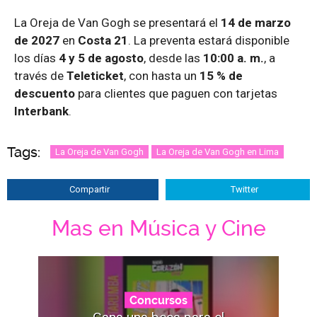
La Oreja de Van Gogh se presentará el
14 de marzo
de 2027
en
Costa 21
. La preventa estará disponible
los días
4 y 5 de agosto
, desde las
10:00 a. m.
, a
través de
Teleticket
, con hasta un
15 % de
descuento
para clientes que paguen con tarjetas
Interbank
.
Tags:
La Oreja de Van Gogh
La Oreja de Van Gogh en Lima
Compartir
Twitter
Mas en Música y Cine
Concursos
Gana una beca para el