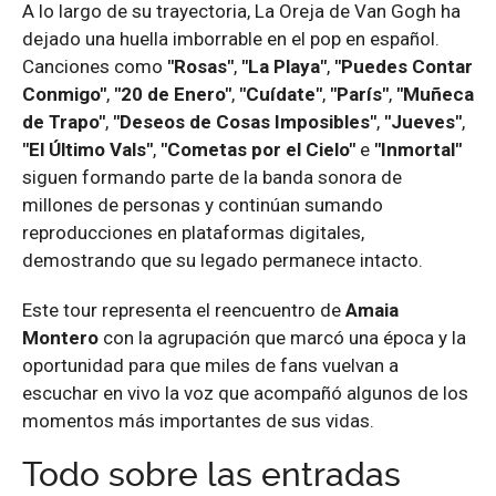
A lo largo de su trayectoria, La Oreja de Van Gogh ha
dejado una huella imborrable en el pop en español.
Canciones como
"Rosas"
,
"La Playa"
,
"Puedes Contar
Conmigo"
,
"20 de Enero"
,
"Cuídate"
,
"París"
,
"Muñeca
de Trapo"
,
"Deseos de Cosas Imposibles"
,
"Jueves"
,
"El Último Vals"
,
"Cometas por el Cielo"
e
"Inmortal"
siguen formando parte de la banda sonora de
millones de personas y continúan sumando
reproducciones en plataformas digitales,
demostrando que su legado permanece intacto.
Este tour representa el reencuentro de
Amaia
Montero
con la agrupación que marcó una época y la
oportunidad para que miles de fans vuelvan a
escuchar en vivo la voz que acompañó algunos de los
momentos más importantes de sus vidas.
Todo sobre las entradas