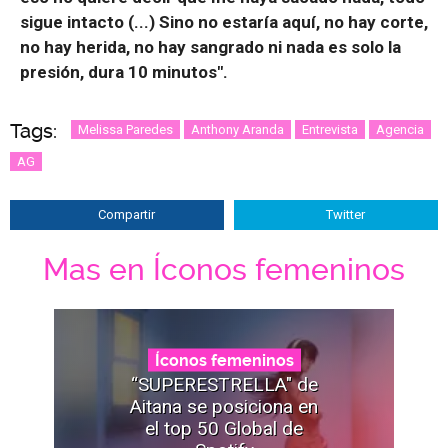
sigue intacto (...) Sino no estaría aquí, no hay corte,
no hay herida, no hay sangrado ni nada es solo la
presión, dura 10 minutos".
Tags:
Melissa Paredes
Anthony Aranda
Entrevista
Agencia
AG
Compartir
Twitter
Mas en Íconos femeninos
Íconos femeninos
“SUPERESTRELLA" de
Aitana se posiciona en
el top 50 Global de