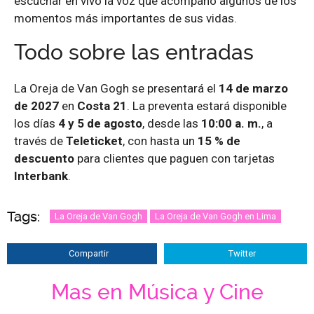
escuchar en vivo la voz que acompañó algunos de los
momentos más importantes de sus vidas.
Todo sobre las entradas
La Oreja de Van Gogh se presentará el
14 de marzo
de 2027
en
Costa 21
. La preventa estará disponible
los días
4 y 5 de agosto
, desde las
10:00 a. m.
, a
través de
Teleticket
, con hasta un
15 % de
descuento
para clientes que paguen con tarjetas
Interbank
.
Tags:
La Oreja de Van Gogh
La Oreja de Van Gogh en Lima
Compartir
Twitter
Mas en Música y Cine