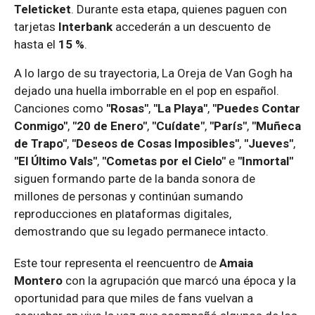
Teleticket
. Durante esta etapa, quienes paguen con
tarjetas
Interbank
accederán a un descuento de
hasta el
15 %
.
A lo largo de su trayectoria, La Oreja de Van Gogh ha
dejado una huella imborrable en el pop en español.
Canciones como
"Rosas"
,
"La Playa"
,
"Puedes Contar
Conmigo"
,
"20 de Enero"
,
"Cuídate"
,
"París"
,
"Muñeca
de Trapo"
,
"Deseos de Cosas Imposibles"
,
"Jueves"
,
"El Último Vals"
,
"Cometas por el Cielo"
e
"Inmortal"
siguen formando parte de la banda sonora de
millones de personas y continúan sumando
reproducciones en plataformas digitales,
demostrando que su legado permanece intacto.
Este tour representa el reencuentro de
Amaia
Montero
con la agrupación que marcó una época y la
oportunidad para que miles de fans vuelvan a