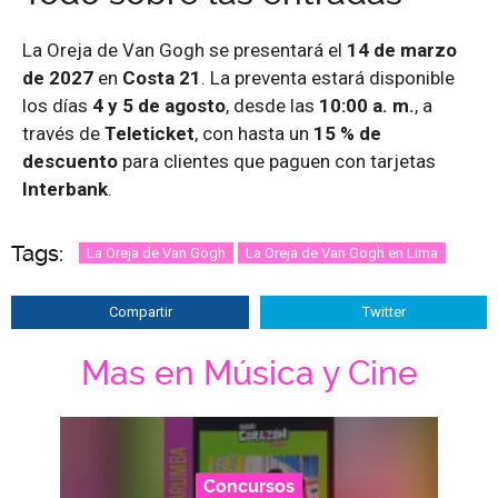
La Oreja de Van Gogh se presentará el
14 de marzo
de 2027
en
Costa 21
. La preventa estará disponible
los días
4 y 5 de agosto
, desde las
10:00 a. m.
, a
través de
Teleticket
, con hasta un
15 % de
descuento
para clientes que paguen con tarjetas
Interbank
.
Tags:
La Oreja de Van Gogh
La Oreja de Van Gogh en Lima
Compartir
Twitter
Mas en Música y Cine
Concursos