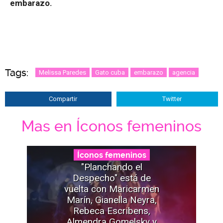
embarazo.
Tags:
Melissa Paredes
Gato cuba
embarazo
agencia
Compartir
Twitter
Mas en Íconos femeninos
Íconos femeninos
"Planchando el
Despecho" está de
vuelta con Maricarmen
Marín, Gianella Neyra,
Rebeca Escribens,
Almendra Gomelsky y