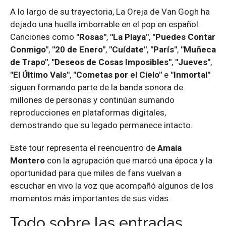
A lo largo de su trayectoria, La Oreja de Van Gogh ha
dejado una huella imborrable en el pop en español.
Canciones como
"Rosas"
,
"La Playa"
,
"Puedes Contar
Conmigo"
,
"20 de Enero"
,
"Cuídate"
,
"París"
,
"Muñeca
de Trapo"
,
"Deseos de Cosas Imposibles"
,
"Jueves"
,
"El Último Vals"
,
"Cometas por el Cielo"
e
"Inmortal"
siguen formando parte de la banda sonora de
millones de personas y continúan sumando
reproducciones en plataformas digitales,
demostrando que su legado permanece intacto.
Este tour representa el reencuentro de
Amaia
Montero
con la agrupación que marcó una época y la
oportunidad para que miles de fans vuelvan a
escuchar en vivo la voz que acompañó algunos de los
momentos más importantes de sus vidas.
Todo sobre las entradas