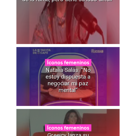
Íconos femeninos
Natalia Salas: “No
estoy dispuesta a
negociar mi paz
mental”
Íconos femeninos
Greeicy lanza su