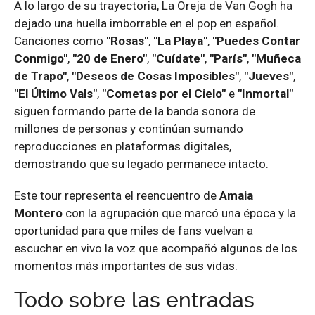
A lo largo de su trayectoria, La Oreja de Van Gogh ha
dejado una huella imborrable en el pop en español.
Canciones como
"Rosas"
,
"La Playa"
,
"Puedes Contar
Conmigo"
,
"20 de Enero"
,
"Cuídate"
,
"París"
,
"Muñeca
de Trapo"
,
"Deseos de Cosas Imposibles"
,
"Jueves"
,
"El Último Vals"
,
"Cometas por el Cielo"
e
"Inmortal"
siguen formando parte de la banda sonora de
millones de personas y continúan sumando
reproducciones en plataformas digitales,
demostrando que su legado permanece intacto.
Este tour representa el reencuentro de
Amaia
Montero
con la agrupación que marcó una época y la
oportunidad para que miles de fans vuelvan a
escuchar en vivo la voz que acompañó algunos de los
momentos más importantes de sus vidas.
Todo sobre las entradas