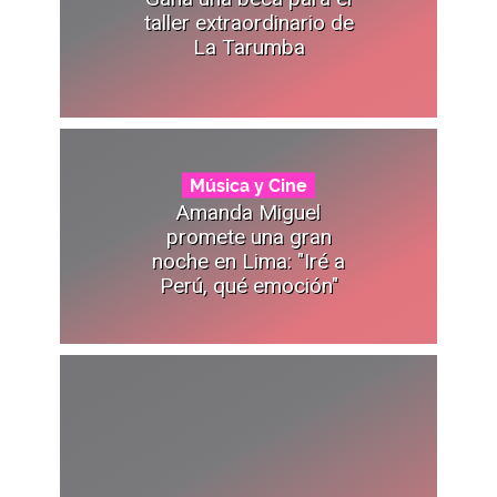
taller extraordinario de
La Tarumba
Música y Cine
Amanda Miguel
promete una gran
noche en Lima: "Iré a
Perú, qué emoción"