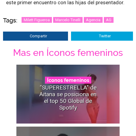
este primer encuentro con las hijas del presentador.
Tags:
Milett Figueroa
Marcelo Tinelli
Agencia
AG
Compartir
Twitter
Mas en Íconos femeninos
Íconos femeninos
“SUPERESTRELLA" de
Aitana se posiciona en
el top 50 Global de
Spotify