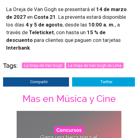
La Oreja de Van Gogh se presentará el
14 de marzo
de 2027
en
Costa 21
. La preventa estará disponible
los días
4 y 5 de agosto
, desde las
10:00 a. m.
, a
través de
Teleticket
, con hasta un
15 % de
descuento
para clientes que paguen con tarjetas
Interbank
.
Tags:
La Oreja de Van Gogh
La Oreja de Van Gogh en Lima
Compartir
Twitter
Mas en Música y Cine
Concursos
Gana una beca para el