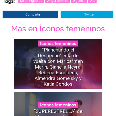
Tags:
Milett Figueroa
Ángel de Brito
Agencia
AG
Compartir
Twitter
Mas en Íconos femeninos
Íconos femeninos
"Planchando el
Despecho" está de
vuelta con Maricarmen
Marín, Gianella Neyra,
Rebeca Escribens,
Almendra Gomelsky y
Katia Condos
Íconos femeninos
“SUPERESTRELLA" de