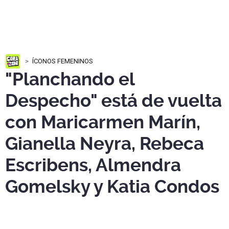
ÍCONOS FEMENINOS
"Planchando el
Despecho" está de vuelta
con Maricarmen Marín,
Gianella Neyra, Rebeca
Escribens, Almendra
Gomelsky y Katia Condos
“
Planchando el Despecho
” regresa a Lima el
13 de