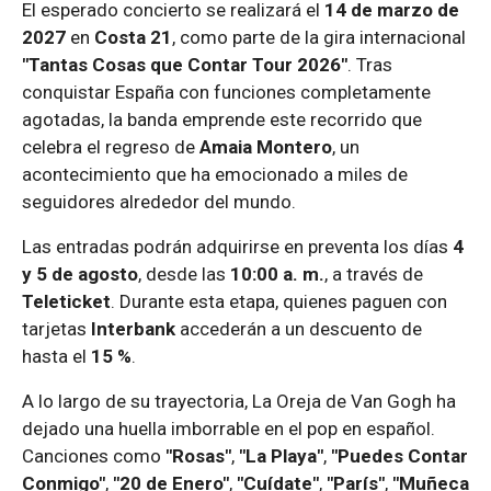
El esperado concierto se realizará el
14 de marzo de
2027
en
Costa 21
, como parte de la gira internacional
"Tantas Cosas que Contar Tour 2026"
. Tras
conquistar España con funciones completamente
agotadas, la banda emprende este recorrido que
celebra el regreso de
Amaia Montero
, un
acontecimiento que ha emocionado a miles de
seguidores alrededor del mundo.
Las entradas podrán adquirirse en preventa los días
4
y 5 de agosto
, desde las
10:00 a. m.
, a través de
Teleticket
. Durante esta etapa, quienes paguen con
tarjetas
Interbank
accederán a un descuento de
hasta el
15 %
.
A lo largo de su trayectoria, La Oreja de Van Gogh ha
dejado una huella imborrable en el pop en español.
Canciones como
"Rosas"
,
"La Playa"
,
"Puedes Contar
Conmigo"
,
"20 de Enero"
,
"Cuídate"
,
"París"
,
"Muñeca