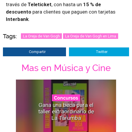
través de
Teleticket
, con hasta un
15 % de
descuento
para clientes que paguen con tarjetas
Interbank
.
Tags:
La Oreja de Van Gogh
La Oreja de Van Gogh en Lima
Compartir
Twitter
Mas en Música y Cine
Concursos
Gana una beca para el
taller extraordinario de
La Tarumba