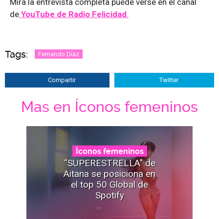
Mira la entrevista completa puede verse en el canal
de
YouTube de Radio Felicidad
.
Tags:
Fernando Díaz
Compartir
Twitter
Mas en Íconos femeninos
Íconos femeninos
“SUPERESTRELLA" de
Aitana se posiciona en
el top 50 Global de
Spotify