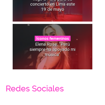
concierto en Lima este
19 de mayo
Íconos femeninos
Elena Rose: “Perú
siempre ha apoyado mi
música”
Redes Sociales