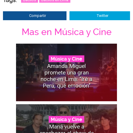
Tags:
Compartir
Twitter
Mas en Música y Cine
Música y Cine
Amanda Miguel
promete una gran
noche en Lima: "Iré a
Perú, qué emoción"
Música y Cine
Maná vuelve a