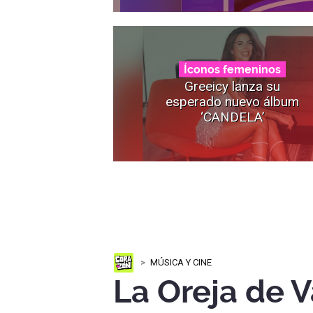
Íconos femeninos
Greeicy lanza su
esperado nuevo álbum
‘CANDELA’
MÚSICA Y CINE
La Oreja de 