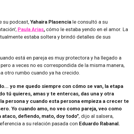
de su podcast,
Yahaira Plasencia
le consultó a su
tación',
Paula Arias
,
cómo le estaba yendo en el amor. La
ualmente estaba soltera y brindó detalles de sus
uando está en pareja es muy protectora y ha llegado a
, pero a veces no es correspondida de la misma manera,
ma otro rumbo cuando ya ha crecido.
indo... yo me quedo siempre con cómo se van, la etapa
o tú quieres, amas y te entercas, das una y otra
 la persona y cuando esta persona empieza a crecer te
asero. Yo cuando amo, no veo como pareja, veo como
ia ataco, defiendo, mato, doy todo”
,
dijo al salsera,
eferencia a su relación pasada con
Eduardo Rabanal.