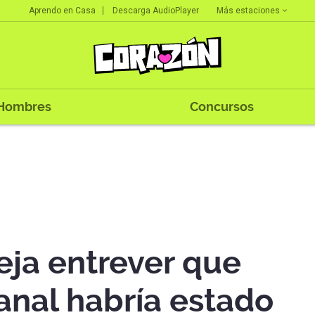
Más estaciones
Aprendo en Casa
Descarga AudioPlayer
Hombres
Concursos
eja entrever que
nal habría estado