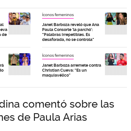
Íconos femeninos
al
Janet Barboza reveló que Ana
ueva
Paula Consorte 'la parchó':
a de
“Palabras irrepetibles. Es
desaforada, no se controla"
Íconos femeninos
rá
Janet Barboza arremete contra
do
Christian Cueva: “Es un
maquiavélico”
dina comentó sobre las
nes de Paula Arias