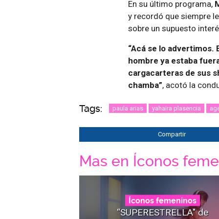
En su último programa,
y recordó que siempre le
sobre un supuesto interé
“Acá se lo advertimos. 
hombre ya estaba fuera 
cargacarteras de sus s
chamba”
, acotó la cond
Tags:
paula arias
yahaira plasencia
ag
Compartir
Mas en Íconos feme
Íconos femeninos
“SUPERESTRELLA" de