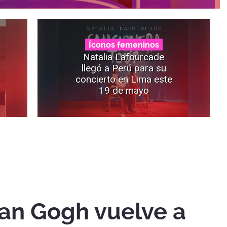
Íconos femeninos
Natalia Lafourcade
llegó a Perú para su
concierto en Lima este
19 de mayo
Van Gogh vuelve a