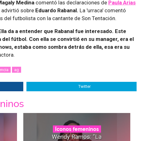
Magaly Medina
comentó las declaraciones de
Paula Arias
 advirtió sobre
Eduardo Rabanal.
La 'urraca' comentó
s del futbolista con la cantante de Son Tentación.
Ella da a entender que Rabanal fue interesado. Este
del fútbol. Con ella se convirtió en su manager, era el
hows, estaba como sombra detrás de ella, esa era su
uctora.
encia
ag
Twitter
ninos
Íconos femeninos
Wendy Ramos: “La