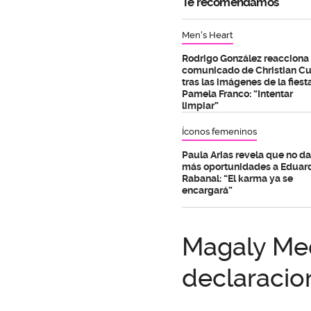
Te recomendamos
Men's Heart
Rodrigo González reacciona 
comunicado de Christian C
tras las imágenes de la fiest
Pamela Franco: “Intentar
limpiar”
Íconos femeninos
Paula Arias revela que no da
más oportunidades a Eduar
Rabanal: “El karma ya se
encargará”
Magaly Me
declaracio