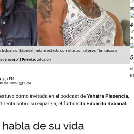
4
e Eduardo Rabanal habría estado con ella por interés: “Empieza a
5
el trasero” |
Fuente:
difusión
4 3:51 PM
io del 2024 3:51 PM
estuvo como invitada en el podcast de
Yahaira Plasencia
,
irecta sobre su expareja, el futbolsita
Eduardo Rabanal.
 habla de su vida