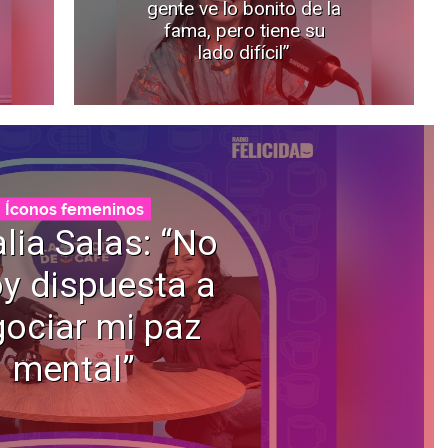
gente ve lo bonito de la
fama, pero tiene su
lado difícil”
Íconos femeninos
lia Salas: “No
y dispuesta a
ociar mi paz
mental”