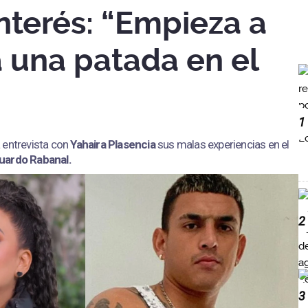
interés: “Empieza a
a una patada en el
1
 entrevista con
Yahaira Plasencia
sus malas experiencias en el
uardo Rabanal.
2
3