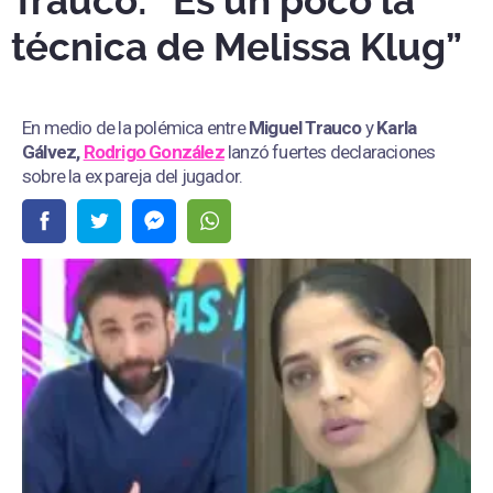
Trauco: “Es un poco la
técnica de Melissa Klug”
En medio de la polémica entre
Miguel Trauco
y
Karla
Gálvez,
Rodrigo González
lanzó fuertes declaraciones
sobre la ex pareja del jugador.