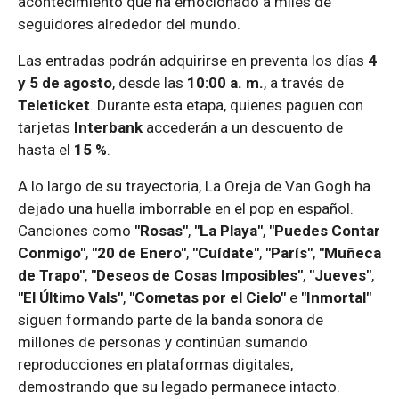
acontecimiento que ha emocionado a miles de
seguidores alrededor del mundo.
Las entradas podrán adquirirse en preventa los días
4
y 5 de agosto
, desde las
10:00 a. m.
, a través de
Teleticket
. Durante esta etapa, quienes paguen con
tarjetas
Interbank
accederán a un descuento de
hasta el
15 %
.
A lo largo de su trayectoria, La Oreja de Van Gogh ha
dejado una huella imborrable en el pop en español.
Canciones como
"Rosas"
,
"La Playa"
,
"Puedes Contar
Conmigo"
,
"20 de Enero"
,
"Cuídate"
,
"París"
,
"Muñeca
de Trapo"
,
"Deseos de Cosas Imposibles"
,
"Jueves"
,
"El Último Vals"
,
"Cometas por el Cielo"
e
"Inmortal"
siguen formando parte de la banda sonora de
millones de personas y continúan sumando
reproducciones en plataformas digitales,
demostrando que su legado permanece intacto.