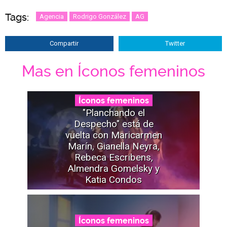
Tags:
Agencia
Rodrigo González
AG
Compartir
Twitter
Mas en Íconos femeninos
Íconos femeninos
"Planchando el
Despecho" está de
vuelta con Maricarmen
Marín, Gianella Neyra,
Rebeca Escribens,
Almendra Gomelsky y
Katia Condos
Íconos femeninos