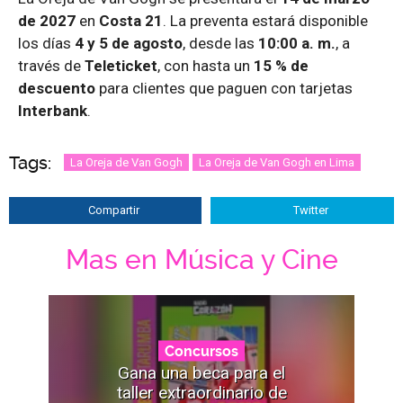
de 2027
en
Costa 21
. La preventa estará disponible
los días
4 y 5 de agosto
, desde las
10:00 a. m.
, a
través de
Teleticket
, con hasta un
15 % de
descuento
para clientes que paguen con tarjetas
Interbank
.
Tags:
La Oreja de Van Gogh
La Oreja de Van Gogh en Lima
Compartir
Twitter
Mas en Música y Cine
Concursos
Gana una beca para el
taller extraordinario de