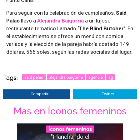
Punta Cana.
Para seguir con la celebración de cumpleaños,
Said
Palao
llevó a
Alejandra Baigorria
a un lujoso
restaurante temático llamado
‘The Blind Butcher’
. En
el establecimiento se ofrece un menú con comida
variada y la elección de la pareja habría costado 149
dólares, 566 soles, según las redes sociales del lugar.
Tags:
said palao
alejandra baigorria
agencia
ag
Compartir
Twitter
Mas en Íconos femeninos
Íconos femeninos
"Planchando el