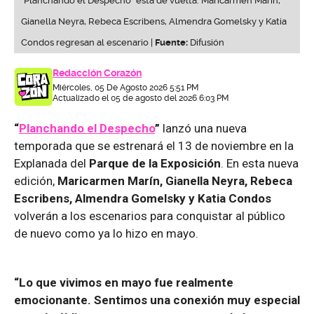
"Planchando el Despecho" está de vuelta: Maricarmen Marín,
Gianella Neyra, Rebeca Escribens, Almendra Gomelsky y Katia
Condos regresan al escenario |
Fuente:
Difusión
Redacción Corazón
Miércoles, 05 De Agosto 2026 5:51 PM
Actualizado el 05 de agosto del 2026 6:03 PM
“
Planchando el Despecho
”
lanzó una nueva
temporada que se estrenará el 13 de noviembre en la
Explanada del
Parque de la Exposición
. En esta nueva
edición,
Maricarmen Marín, Gianella Neyra, Rebeca
Escribens, Almendra Gomelsky y Katia Condos
volverán a los escenarios para conquistar al público
de nuevo como ya lo hizo en mayo.
“Lo que vivimos en mayo fue realmente
emocionante. Sentimos una conexión muy especial