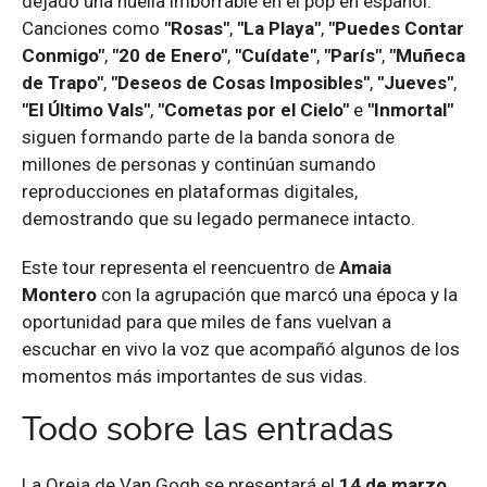
dejado una huella imborrable en el pop en español.
Canciones como
"Rosas"
,
"La Playa"
,
"Puedes Contar
Conmigo"
,
"20 de Enero"
,
"Cuídate"
,
"París"
,
"Muñeca
de Trapo"
,
"Deseos de Cosas Imposibles"
,
"Jueves"
,
"El Último Vals"
,
"Cometas por el Cielo"
e
"Inmortal"
siguen formando parte de la banda sonora de
millones de personas y continúan sumando
reproducciones en plataformas digitales,
demostrando que su legado permanece intacto.
Este tour representa el reencuentro de
Amaia
Montero
con la agrupación que marcó una época y la
oportunidad para que miles de fans vuelvan a
escuchar en vivo la voz que acompañó algunos de los
momentos más importantes de sus vidas.
Todo sobre las entradas
La Oreja de Van Gogh se presentará el
14 de marzo