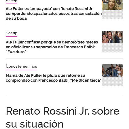
Ale Fuller es 'ampayada' con Renato Rossini Jr
compartiendo apasionados besos tras cancelación
de su boda
Gossip
Ale Fuller confiesa por qué se demoró tres meses
en oficializar su separación de Francesco Balbi:
"Fue duro"
Íconos femeninos
Mamá de Ale Fuller le pidió que retome su
compromiso con Francesco Balbi: "Me dicen terca"
Renato Rossini Jr. sobre
su situación