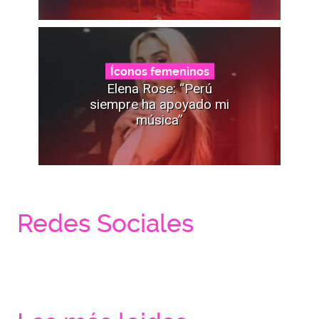
Íconos femeninos
Elena Rose: “Perú
siempre ha apoyado mi
música”
Redes Sociales