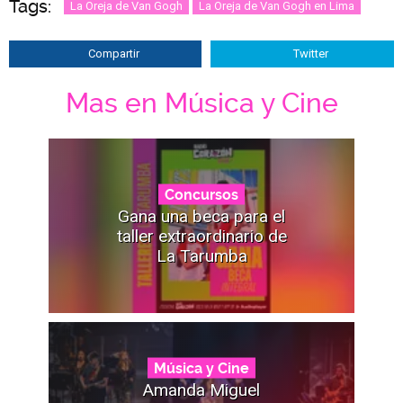
Tags:
La Oreja de Van Gogh
La Oreja de Van Gogh en Lima
Compartir
Twitter
Mas en Música y Cine
Concursos
Gana una beca para el
taller extraordinario de
La Tarumba
Música y Cine
Amanda Miguel