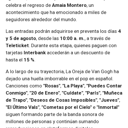
celebra el regreso de
Amaia Montero
, un
acontecimiento que ha emocionado a miles de
seguidores alrededor del mundo.
Las entradas podrán adquirirse en preventa los días
4
y 5 de agosto
, desde las
10:00 a. m.
, a través de
Teleticket
. Durante esta etapa, quienes paguen con
tarjetas
Interbank
accederán a un descuento de
hasta el
15 %
.
A lo largo de su trayectoria, La Oreja de Van Gogh ha
dejado una huella imborrable en el pop en español.
Canciones como
"Rosas"
,
"La Playa"
,
"Puedes Contar
Conmigo"
,
"20 de Enero"
,
"Cuídate"
,
"París"
,
"Muñeca
de Trapo"
,
"Deseos de Cosas Imposibles"
,
"Jueves"
,
"El Último Vals"
,
"Cometas por el Cielo"
e
"Inmortal"
siguen formando parte de la banda sonora de
millones de personas y continúan sumando