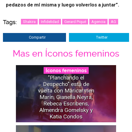
pedazos de mí misma y luego volverlos a juntar”.
Tags:
Shakira
Infidelidad
Gerard Piqué
Agencia
AG
Compartir
Twitter
Mas en Íconos femeninos
Íconos femeninos
"Planchando el
Despecho" está de
vuelta con Maricarmen
Marín, Gianella Neyra,
Rebeca Escribens,
Almendra Gomelsky y
Katia Condos