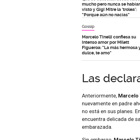
mucho pero nunca se había
visto y Gigi Mitre la 'trolea':
"Porque aún no nacías"
Gossip
Marcelo Tinelli confiesa su
intenso amor por Milett
Figueroa: "La más hermosa 
dulce, te amo"
Las declar
Anteriormente,
Marcelo 
nuevamente en padre ah
no está en sus planes. E
encuentra delicada de sa
embarazada.
Sin embargo,
Marcelo Ti