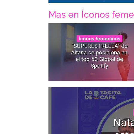
Mas en Íconos feme
Íconos femeninos
“SUPERESTRELLA" de
Aitana se posiciona en
el top 50 Global de
Spotify
Nata