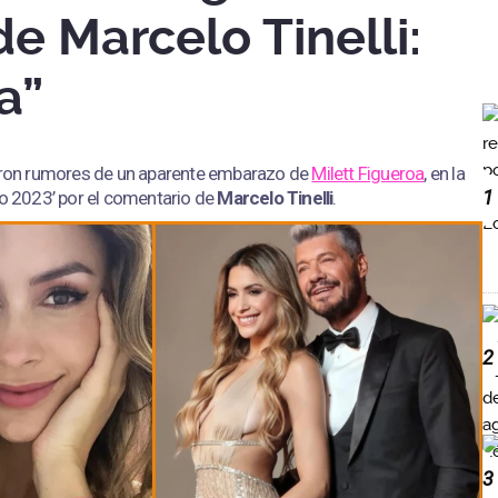
de Marcelo Tinelli:
a”
ieron rumores de un aparente embarazo de
Milett Figueroa
, en la
1
do 2023’ por el comentario de
Marcelo Tinelli
.
2
3