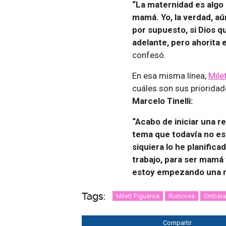
“La maternidad es algo
mamá. Yo, la verdad, aú
por supuesto, si Dios 
adelante, pero ahorita
confesó.
En esa misma línea,
Mile
cuáles son sus prioridad
Marcelo Tinelli:
“Acabo de iniciar una r
tema que todavía no est
siquiera lo he planific
trabajo, para ser mamá 
estoy empezando una r
Tags:
Milett Figueroa
Rumores
Embar
Compartir