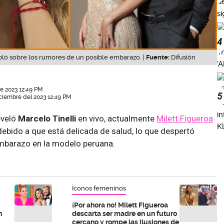
4
bló sobre los rumores de un posible embarazo. |
Fuente:
Difusión
e 2023 12:49 PM
5
ciembre del 2023 12:49 PM
eveló
Marcelo Tinelli
en vivo, actualmente
Milett Figueroa
ebido a que está delicada de salud, lo que despertó
mbarazo en la modelo peruana.
Íconos femeninos
¡Por ahora no! Milett Figueroa
n
descarta ser madre en un futuro
cercano y rompe las ilusiones de