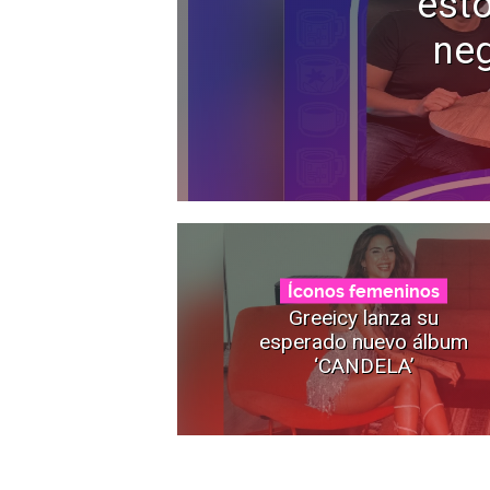
esto
neg
Íconos femeninos
Greeicy lanza su
esperado nuevo álbum
‘CANDELA’