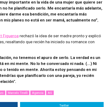
 muy importante en la vida de una mujer que quiere ser
n no he planificado serlo. Me encantaría más adelante,
quiere darme esa bendición, me encantaría más
 en mis planes no está en ser mamá, actualmente no”
,
tt Figueroa
rechazó la idea de ser madre pronto y explicó
es, resaltando que recién ha iniciado su romance con
elación, no tenemos el apuro de serlo. La verdad es un
á en mi mente. No lo he conversado ni nada. (...) Ni
ado o tenido en mente. Ahorita estoy pensando en mi
tendrías que planificarlo con una pareja, yo recién
elación".
azo
Marcelo Tinelli
Agencia
AG
Twitter