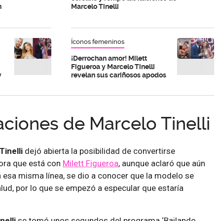
n
Marcelo Tinelli
Íconos femeninos
¡Derrochan amor! Milett
Figueroa y Marcelo Tinelli
y
revelan sus cariñosos apodos
aciones de Marcelo Tinelli
Tinelli
dejó abierta la posibilidad de convertirse
ora que está con
Milett Figueroa
, aunque aclaró que aún
n esa misma línea, se dio a conocer que la modelo se
lud, por lo que se empezó a especular que estaría
nelli
se tomó unos segundos del programa ‘Bailando