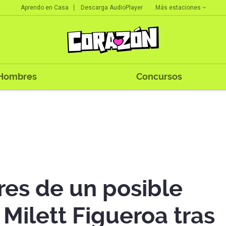
Más estaciones
Aprendo en Casa
Descarga AudioPlayer
Hombres
Concursos
es de un posible
Milett Figueroa tras