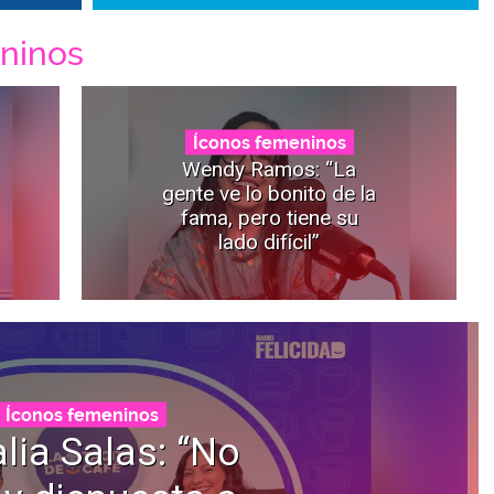
ninos
Íconos femeninos
Wendy Ramos: “La
gente ve lo bonito de la
fama, pero tiene su
lado difícil”
Íconos femeninos
lia Salas: “No