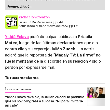
Fuente:
difusión
Redacción Corazón
Lunes, 18 De Marzo 2024 3:32 PM
Actualizado el 18 de marzo del 2024 3:32 PM
Yiddá Eslava
pidió disculpas públicas a
Priscila
Mateo
, luego de las últimas declaraciones que dio
contra ella y su expareja
Julián Zucchi.
La actriz
aclaró que la reportera de
“Magaly TV: La firme”
no
fue la manzana de la discordia en su relación y pidió
perdón por expresarse mal.
Te recomendamos
Íconos femeninos
Yiddá Eslava revela que Julián Zucchi le prohibió
que su novio ingrese a su casa: “Ni para invitarle
un café”