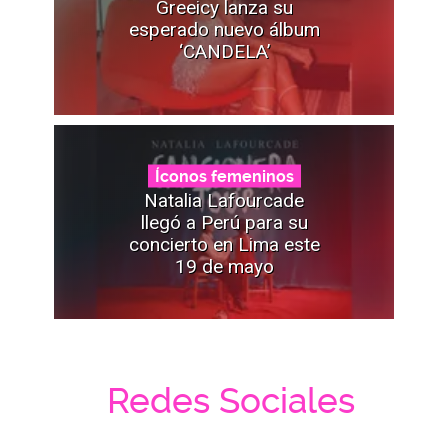
Greeicy lanza su
esperado nuevo álbum
‘CANDELA’
Íconos femeninos
Natalia Lafourcade
llegó a Perú para su
concierto en Lima este
19 de mayo
Redes Sociales