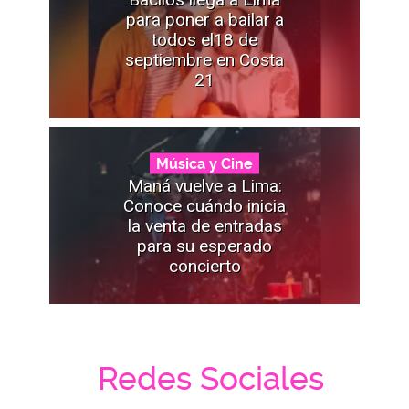
para poner a bailar a
todos el18 de
septiembre en Costa
21
Música y Cine
Maná vuelve a Lima:
Conoce cuándo inicia
la venta de entradas
para su esperado
concierto
Redes Sociales