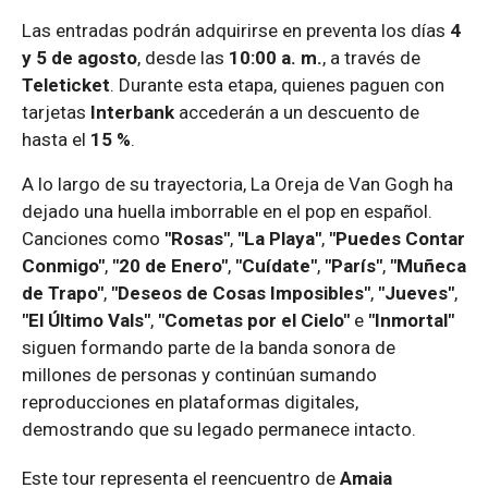
Las entradas podrán adquirirse en preventa los días
4
y 5 de agosto
, desde las
10:00 a. m.
, a través de
Teleticket
. Durante esta etapa, quienes paguen con
tarjetas
Interbank
accederán a un descuento de
hasta el
15 %
.
A lo largo de su trayectoria, La Oreja de Van Gogh ha
dejado una huella imborrable en el pop en español.
Canciones como
"Rosas"
,
"La Playa"
,
"Puedes Contar
Conmigo"
,
"20 de Enero"
,
"Cuídate"
,
"París"
,
"Muñeca
de Trapo"
,
"Deseos de Cosas Imposibles"
,
"Jueves"
,
"El Último Vals"
,
"Cometas por el Cielo"
e
"Inmortal"
siguen formando parte de la banda sonora de
millones de personas y continúan sumando
reproducciones en plataformas digitales,
demostrando que su legado permanece intacto.
Este tour representa el reencuentro de
Amaia