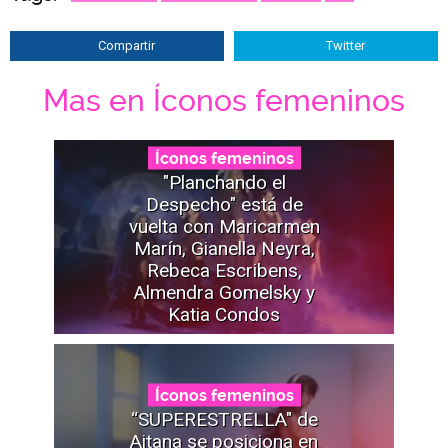
Compartir
Twitter
Mas en Íconos femeninos
Íconos femeninos
"Planchando el
Despecho" está de
vuelta con Maricarmen
Marín, Gianella Neyra,
Rebeca Escribens,
Almendra Gomelsky y
Katia Condos
Íconos femeninos
“SUPERESTRELLA" de
Aitana se posiciona en