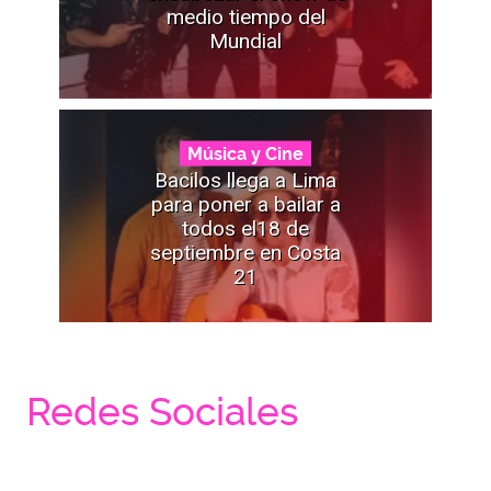
medio tiempo del
Mundial
Música y Cine
Bacilos llega a Lima
para poner a bailar a
todos el18 de
septiembre en Costa
21
Redes Sociales