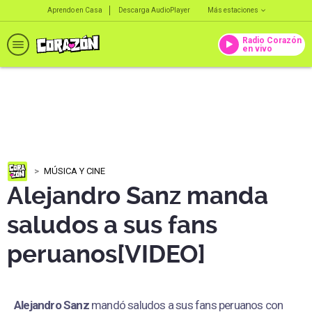
Aprendo en Casa
Descarga AudioPlayer
Más estaciones
Radio Corazón
en vivo
MÚSICA Y CINE
Alejandro Sanz manda
saludos a sus fans
peruanos[VIDEO]
Alejandro Sanz
mandó saludos a sus fans peruanos con