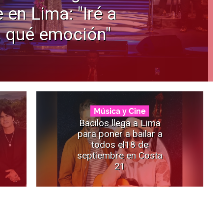
 en Lima: "Iré a
, qué emoción"
Música y Cine
Bacilos llega a Lima
para poner a bailar a
todos el18 de
septiembre en Costa
21