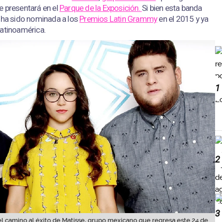
e presentará en el
Parque de la Exposición.
Si bien esta banda
a ha sido nominada a los
Premios Latin Grammy
en el 2015 y ya
Latinoamérica.
1
2
3
l camino al éxito de Matisse, grupo mexicano que regresa este 24 de