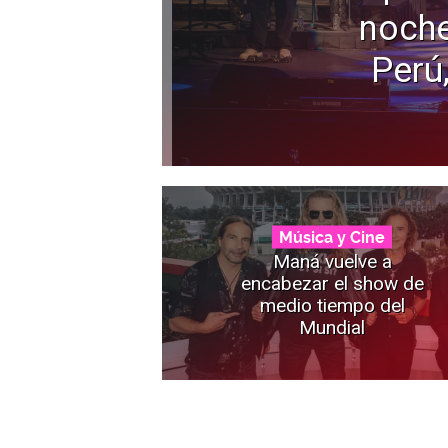
noche
Perú
Música y Cine
Maná vuelve a
encabezar el show de
medio tiempo del
Mundial