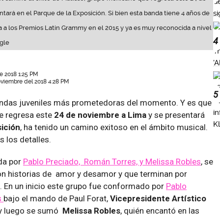
tará en el Parque de la Exposición. Si bien esta banda tiene 4 años de
 a los Premios Latin Grammy en el 2015 y ya es muy reconocida a nivel
4
gle
 2018 1:25 PM
oviembre del 2018 4:28 PM
5
andas juveniles más prometedoras del momento. Y es que
e regresa este
24 de noviembre a Lima
y se presentará
sición
, ha tenido un camino exitoso en el ámbito musical.
 los detalles.
ada por
Pablo Preciado, Román Torres, y Melissa Robles
, se
on historias de amor y desamor y que terminan por
. En un inicio este grupo fue conformado por
Pablo
s
bajo el mando de Paul Forat,
Vicepresidente Artístico
y luego se sumó
Melissa Robles
, quién encantó en las