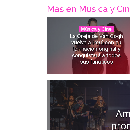
Mas en Música y Ci
Música y Cine
La Oreja de Van Gogh
vuelve a Perú con su
formación original y
conquistará a todos
sus fanáticos
Am
pro