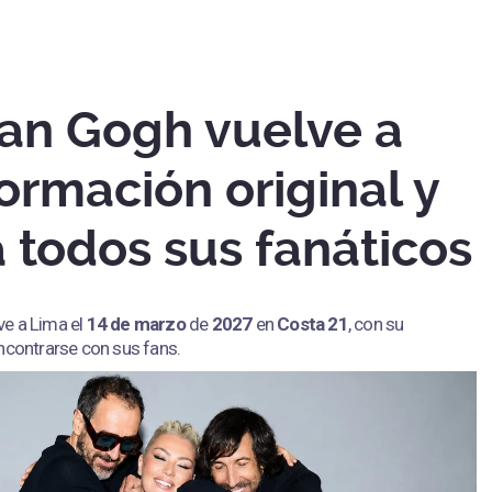
Van Gogh vuelve a
ormación original y
 todos sus fanáticos
ve a Lima el
14 de marzo
de
2027
en
Costa 21
, con su
ncontrarse con sus fans.