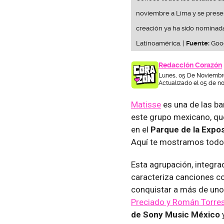
noviembre a Lima y se presen
creación ya ha sido nominada
Latinoamérica. |
Fuente:
Goo
Redacción Corazón
Lunes, 05 De Noviembre
Actualizado el 05 de n
Matisse
es una de las b
este grupo mexicano, qu
en el
Parque de la Expo
Aquí te mostramos todos
Esta agrupación, integr
caracteriza canciones c
conquistar a más de uno
Preciado y Román Torre
de Sony Music México