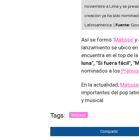
noviembre a Lima y se presen
creación ya ha sido nominada
Latinoamérica. |
Fuente:
Goo
Así se formó
‘Matisse’
y 
lanzamiento se ubicó en 
encuentra en el top de l
luna", "Si fuera fácil",
nominados a los
Premios
En la actualidad,
Matisse
importantes del pop lat
y musical.
Tags:
Matisse
Compartir