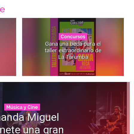
ne
Concursos
Gana una beca para el
taller extraordinario de
La Tarumba
Música y Cine
anda Miguel
mete una gran