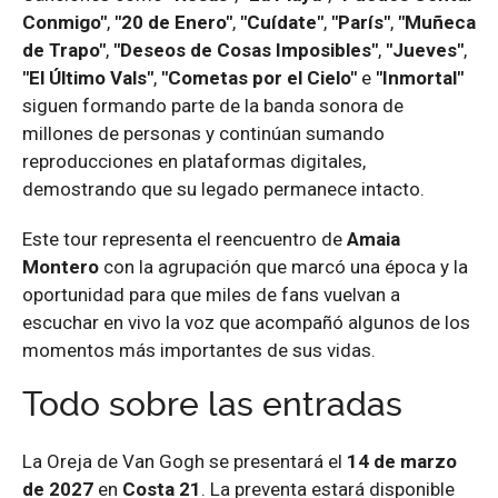
Conmigo"
,
"20 de Enero"
,
"Cuídate"
,
"París"
,
"Muñeca
de Trapo"
,
"Deseos de Cosas Imposibles"
,
"Jueves"
,
"El Último Vals"
,
"Cometas por el Cielo"
e
"Inmortal"
siguen formando parte de la banda sonora de
millones de personas y continúan sumando
reproducciones en plataformas digitales,
demostrando que su legado permanece intacto.
Este tour representa el reencuentro de
Amaia
Montero
con la agrupación que marcó una época y la
oportunidad para que miles de fans vuelvan a
escuchar en vivo la voz que acompañó algunos de los
momentos más importantes de sus vidas.
Todo sobre las entradas
La Oreja de Van Gogh se presentará el
14 de marzo
de 2027
en
Costa 21
. La preventa estará disponible