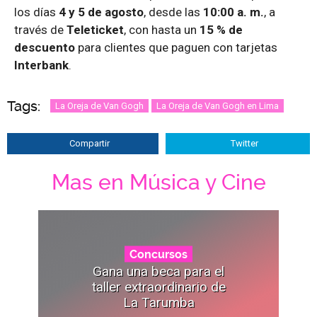
los días
4 y 5 de agosto
, desde las
10:00 a. m.
, a
través de
Teleticket
, con hasta un
15 % de
descuento
para clientes que paguen con tarjetas
Interbank
.
Tags:
La Oreja de Van Gogh
La Oreja de Van Gogh en Lima
Compartir
Twitter
Mas en Música y Cine
Concursos
Gana una beca para el
taller extraordinario de
La Tarumba