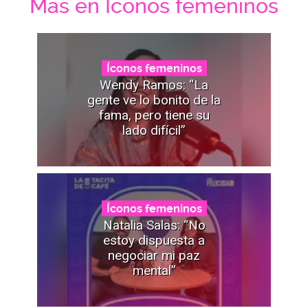
Mas en Íconos femeninos
Íconos femeninos
Wendy Ramos: “La
gente ve lo bonito de la
fama, pero tiene su
lado difícil”
Íconos femeninos
Natalia Salas: “No
estoy dispuesta a
negociar mi paz
mental”