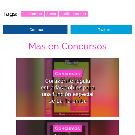
Tags:
la tarumba
beca
radio corazon
Compartir
Twitter
Mas en Concursos
Concursos
Corazón te regala
entradas dobles para
una función especial
de La Tarumba
Concursos