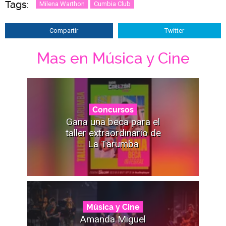
Tags:
Milena Warthon
Cumbia Club
Compartir
Twitter
Mas en Música y Cine
Concursos
Gana una beca para el
taller extraordinario de
La Tarumba
Música y Cine
Amanda Miguel